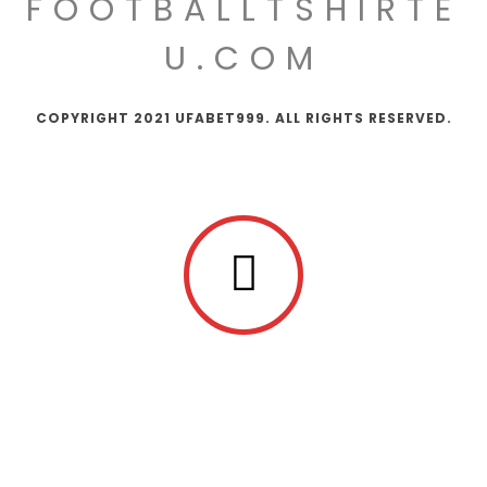
FOOTBALLTSHIRTE
U.COM
COPYRIGHT 2021 UFABET999. ALL RIGHTS RESERVED.