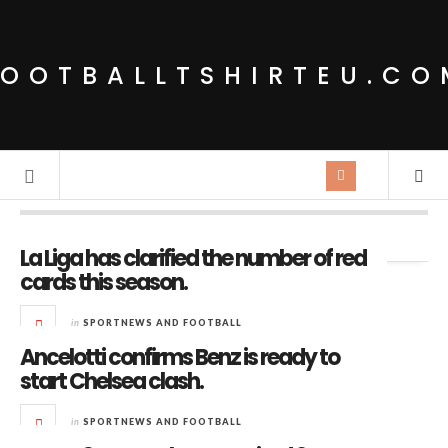
FOOTBALLTSHIRTEU.CO
Tag Archives:
Spurs
La Liga has clarified the number of red
cards this season.
in
SPORTNEWS AND FOOTBALL
Ancelotti confirms Benz is ready to
start Chelsea clash.
in
SPORTNEWS AND FOOTBALL