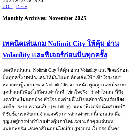
24
25
26
27
28
29
30
« Oct
Dec »
Monthly Archives:
November 2025
เทคนิคเล่นเกม Nolimit City ให้คุ้ม อ่าน
Volatility และฟีเจอร์ก่อนปั่นทุกครั้ง
เทคนิคเล่นเกม Nolimit City ให้คุ้ม อ่าน Volatility และฟีเจอร์ก่อน
ปั่นทุกครั้ง บทนำ: เล่นให้มันไม่พอ ต้องเล่นให้ “เข้าใจระบบ”
หลายคนรู้ว่าเกมของ Nolimit City แตกหนัก คูณสูง และมีระบบ
สุดล้ำแต่มีเพียงไม่กี่คนเท่านั้นที่ “เข้าใจจริง” ว่าทำไมเกมนี้ถึง
แตกบ้าง ไม่แตกบ้าง หัวใจของค่ายนี้ไม่ใช่แค่กราฟิกหรือเสียง
แต่คือ “ระบบความเสี่ยง (Volatility)” และ “ฟีเจอร์คณิตศาสตร์”
ที่ซับซ้อนระดับเกมจำลองจริง การอ่านค่าพวกนี้ก่อนเล่น คือ
กุญแจสู่การทำกำไรอย่างคุ้มค่าโดยเฉพาะถ้าคุณเล่นบน
แพลตฟอร์ม เล่นคาสิโนออนไลน์กับ ยูฟ่าเบท เว็บตรง มั่นคง