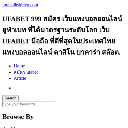
footballtshirteu.com
UFABET 999 สมัคร เว็บแทงบอลออนไลน์
ยูฟ่าเบท ที่ได้มาตรฐานระดับโลก เว็บ
UFABET มือถือ ที่ดีที่สุดในประเทศไทย
แทงบอลออนไลน์ คาสิโน บาคาร่า สล๊อต.
Home
สมัคร ufabet
Article
Browse By