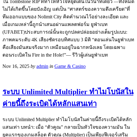
ใน Tombstone RIP ที่ทำให้หัวใจหยุดเต้นในวินาทีเดียว —ทั้งหมด
ไม่ได้เกิดขึ้นโดยบังเอิญ แต่เป็น “ศาสตร์ของความตึงเครียด”ที่
ทีมออกแบบของ Nolimit City คิดคำนวณไว้อย่างละเอียด และ
เมื่อเกมเหล่านี้ถูกนำเสนอผ่านแพลตฟอร์ม ยูฟ่าเบท
(UFABET)ประสบการณ์นั้นจะถูกปลดปล่อยอย่างเต็มรูปแบบ:
ภาพคมระดับ 4K เสียงชัดรอบทิศแบบ 3 มิติ “ตอนเล่นในยูฟ่าเบท
คือเสียงมันสมจริงมาก เหมือนอยู่ในฉากหนังเลย โดยเฉพาะ
ตอนระเบิดใน Fire in the Hole!”— รีวิวผู้เล่นยูฟ่าเบท
Nov 16, 2025
by
admin
in
Game & Casino
ระบบ Unlimited Multiplier ทำไมโบนัสใน
ค่ายนี้ถึงระเบิดได้หลักแสนเท่า
ระบบ Unlimited Multiplier ทำไมโบนัสในค่ายนี้ถึงระเบิดได้หลัก
แสนเท่า บทนำ: เมื่อ “ตัวคูณ” กลายเป็นหัวใจของความมัน ใน
ยุคแรกของเกมสล็อต ตัวคูณ (Multiplier) เป็นเพียงฟีเจอร์เสริม