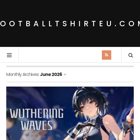
FOOTBALLTSHIRTEU.CO
Monthly Archives:
June 2026