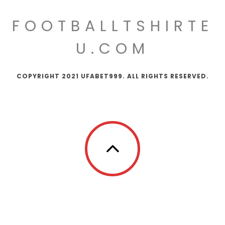
FOOTBALLTSHIRTE
U.COM
COPYRIGHT 2021 UFABET999. ALL RIGHTS RESERVED.