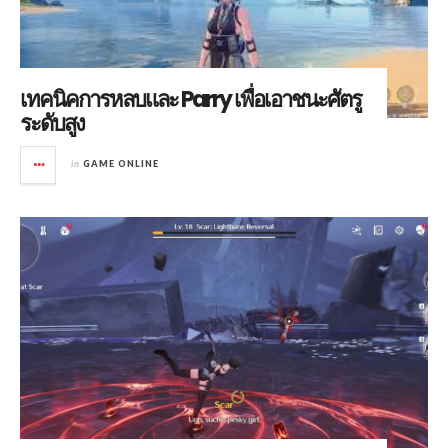
เทคนิคการหลบและ Parry เพื่อเอาชนะศัตรู
ระดับสูง
in
GAME ONLINE