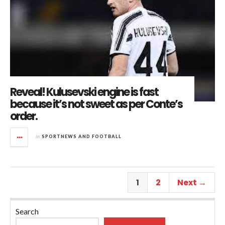
Reveal! Kulusevski engine is fast
because it’s not sweet as per Conte’s
order.
in
SPORTNEWS AND FOOTBALL
1
2
Next →
Search