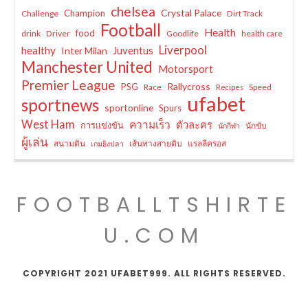
chelsea
Crystal Palace
Champion
Challenge
Dirt Track
Football
Health
food
drink
Driver
Goodlife
health care
Liverpool
healthy
Juventus
Inter Milan
Manchester United
Motorsport
Premier League
Rallycross
PSG
Race
Speed
Recipes
ufabet
sportnews
sportonline
Spurs
West Ham
ความเร็ว
ตัวละคร
การแข่งขัน
นักขับ
นักกีฬา
ผู้เล่น
สนามดิน
เส้นทางสายดิบ
แรลลีครอส
เกมยิงปลา
FOOTBALLTSHIRTE
U.COM
COPYRIGHT 2021 UFABET999. ALL RIGHTS RESERVED.