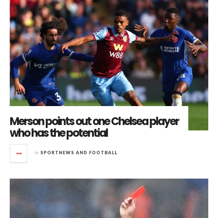
Merson points out one Chelsea player
who has the potential
in
SPORTNEWS AND FOOTBALL