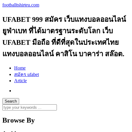
footballtshirteu.com
UFABET 999 สมัคร เว็บแทงบอลออนไลน์
ยูฟ่าเบท ที่ได้มาตรฐานระดับโลก เว็บ
UFABET มือถือ ที่ดีที่สุดในประเทศไทย
แทงบอลออนไลน์ คาสิโน บาคาร่า สล๊อต.
Home
สมัคร ufabet
Article
Browse By