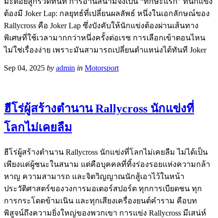
มะตอยสู่กรวดทันที การอ่านสนามจึงเป็น “ทักษะแรก” ที่นักแข่ง
ต้องมี Joker Lap: กลยุทธ์ที่เปลี่ยนผลลัพธ์ หนึ่งในเอกลักษณ์ของ
Rallycross คือ Joker Lap ซึ่งบังคับให้นักแข่งต้องผ่านเส้นทาง
พิเศษที่ใช้เวลามากกว่าหนึ่งครั้งต่อเรซ การเลือกเข้าตอนไหน
ไม่ใช่เรื่องง่าย เพราะมันสามารถเปลี่ยนตำแหน่งได้ทันที Joker
Sep 04, 2025
by
admin
in
Motorsport
ฮีโร่ผู้สร้างตำนาน Rallycross นักแข่งที่
โลกไม่เคยลืม
ฮีโร่ผู้สร้างตำนาน Rallycross นักแข่งที่โลกไม่เคยลืม ไม่ได้เป็น
เพียงแค่ผู้ชนะในสนาม แต่คือบุคคลที่ทิ้งร่องรอยแห่งความกล้า
หาญ ความสามารถ และจิตวิญญาณนักสู้เอาไว้ในหน้า
ประวัติศาสตร์ของวงการมอเตอร์สปอร์ต ทุกการเบียดชน ทุก
การกระโดดข้ามเนิน และทุกเสียงเครื่องยนต์คำราม คือบท
พิสูจน์ถึงความยิ่งใหญ่ของพวกเขา การแข่ง Rallycross มีเสน่ห์