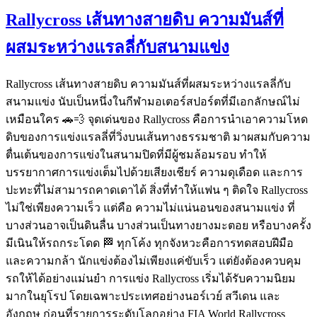
Rallycross เส้นทางสายดิบ ความมันส์ที่
ผสมระหว่างแรลลี่กับสนามแข่ง
Rallycross เส้นทางสายดิบ ความมันส์ที่ผสมระหว่างแรลลี่กับ
สนามแข่ง นับเป็นหนึ่งในกีฬามอเตอร์สปอร์ตที่มีเอกลักษณ์ไม่
เหมือนใคร 🚗💨 จุดเด่นของ Rallycross คือการนำเอาความโหด
ดิบของการแข่งแรลลี่ที่วิ่งบนเส้นทางธรรมชาติ มาผสมกับความ
ตื่นเต้นของการแข่งในสนามปิดที่มีผู้ชมล้อมรอบ ทำให้
บรรยากาศการแข่งเต็มไปด้วยเสียงเชียร์ ความดุเดือด และการ
ปะทะที่ไม่สามารถคาดเดาได้ สิ่งที่ทำให้แฟน ๆ ติดใจ Rallycross
ไม่ใช่เพียงความเร็ว แต่คือ ความไม่แน่นอนของสนามแข่ง ที่
บางส่วนอาจเป็นดินลื่น บางส่วนเป็นทางยางมะตอย หรือบางครั้ง
มีเนินให้รถกระโดด 🏁 ทุกโค้ง ทุกจังหวะคือการทดสอบฝีมือ
และความกล้า นักแข่งต้องไม่เพียงแค่ขับเร็ว แต่ยังต้องควบคุม
รถให้ได้อย่างแม่นยำ การแข่ง Rallycross เริ่มได้รับความนิยม
มากในยุโรป โดยเฉพาะประเทศอย่างนอร์เวย์ สวีเดน และ
อังกฤษ ก่อนที่รายการระดับโลกอย่าง FIA World Rallycross