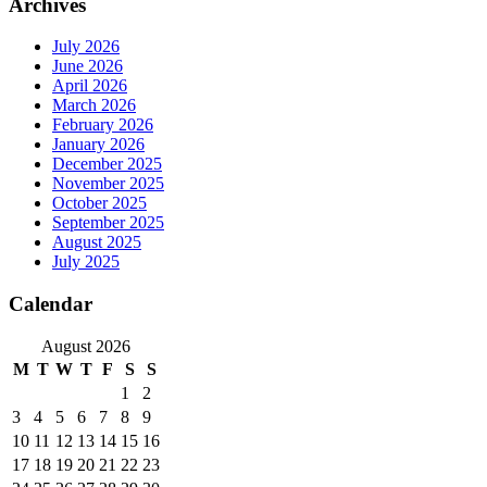
Archives
July 2026
June 2026
April 2026
March 2026
February 2026
January 2026
December 2025
November 2025
October 2025
September 2025
August 2025
July 2025
Calendar
August 2026
M
T
W
T
F
S
S
1
2
3
4
5
6
7
8
9
10
11
12
13
14
15
16
17
18
19
20
21
22
23