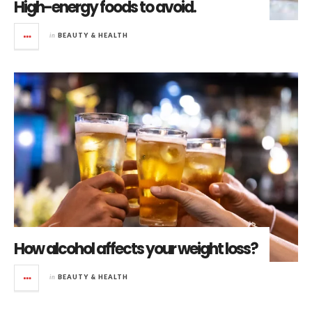
High-energy foods to avoid.
in
BEAUTY & HEALTH
How alcohol affects your weight loss?
in
BEAUTY & HEALTH