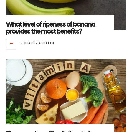
What level of ripeness of banana
provides the most benefits?
in
BEAUTY & HEALTH