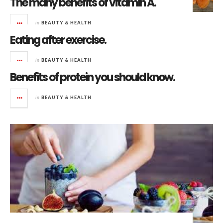
The many benefits of vitamin A.
in
BEAUTY & HEALTH
Eating after exercise.
in
BEAUTY & HEALTH
Benefits of protein you should know.
in
BEAUTY & HEALTH