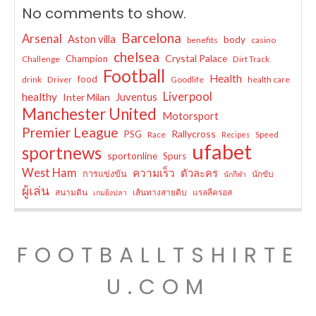
No comments to show.
Barcelona
Arsenal
Aston villa
body
benefits
casino
chelsea
Crystal Palace
Champion
Challenge
Dirt Track
Football
Health
food
drink
Driver
Goodlife
health care
Liverpool
healthy
Juventus
Inter Milan
Manchester United
Motorsport
Premier League
Rallycross
PSG
Race
Speed
Recipes
ufabet
sportnews
sportonline
Spurs
West Ham
ความเร็ว
ตัวละคร
การแข่งขัน
นักขับ
นักกีฬา
ผู้เล่น
สนามดิน
เส้นทางสายดิบ
แรลลีครอส
เกมยิงปลา
FOOTBALLTSHIRTE
U.COM