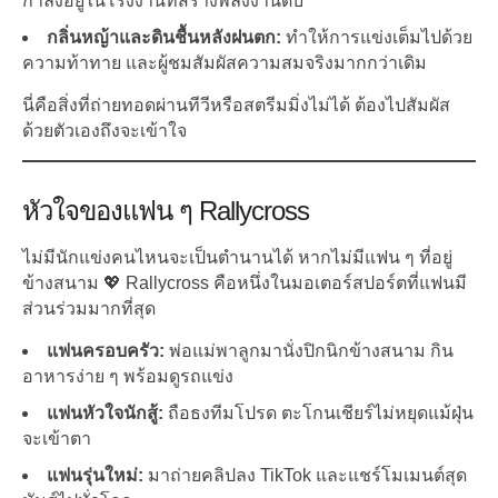
กำลังอยู่ในโรงงานที่สร้างพลังงานดิบ
กลิ่นหญ้าและดินชื้นหลังฝนตก:
ทำให้การแข่งเต็มไปด้วย
ความท้าทาย และผู้ชมสัมผัสความสมจริงมากกว่าเดิม
นี่คือสิ่งที่ถ่ายทอดผ่านทีวีหรือสตรีมมิ่งไม่ได้ ต้องไปสัมผัส
ด้วยตัวเองถึงจะเข้าใจ
หัวใจของแฟน ๆ Rallycross
ไม่มีนักแข่งคนไหนจะเป็นตำนานได้ หากไม่มีแฟน ๆ ที่อยู่
ข้างสนาม 💖 Rallycross คือหนึ่งในมอเตอร์สปอร์ตที่แฟนมี
ส่วนร่วมมากที่สุด
แฟนครอบครัว:
พ่อแม่พาลูกมานั่งปิกนิกข้างสนาม กิน
อาหารง่าย ๆ พร้อมดูรถแข่ง
แฟนหัวใจนักสู้:
ถือธงทีมโปรด ตะโกนเชียร์ไม่หยุดแม้ฝุ่น
จะเข้าตา
แฟนรุ่นใหม่:
มาถ่ายคลิปลง TikTok และแชร์โมเมนต์สุด