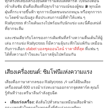
ทุกครั้งที่เสียงเครื่องยนต์คำรามตั้งแต่สตาร์ต ไปจนถึงตอน
เข้าเส้นชัย มันคือเสียงที่ปลุกเร้าอารมณ์ของผู้ชม ⛽ ทุกเม็ด
ฝุ่นที่กระจายขึ้นฟ้า ทุกการเบียดชนจนรถหมุน หรือทุกการก
ระโดดข้ามเนินสูง คือประสบการณ์ที่ทำให้แฟน ๆ
Rallycross หัวใจเต้นแรงไปพร้อมกับนักแข่ง และนี่คือเสน่ห์
ที่ยากจะลืม
และเช่นเดียวกับโลกของการเดิมพันที่สร้างความตื่นเต้นให้ผู้
เล่น การแข่ง Rallycross ก็มีความลุ้นระทึกไม่แพ้กัน เหมือน
กับการเลือก
ufabet บอลชุดออนไลน์ ราคาดีที่สุด
ที่แฟน ๆ
ได้ทั้งความเร้าใจและโอกาสลุ้นไปพร้อมกัน
เสียงเครื่องยนต์: ซิมโฟนีแห่งความแรง
เสียงคือภาษาสากลของ Rallycross 🎶 แค่ได้ยินเสียง
เครื่องยนต์ 600 แรงม้าเร่งทะยานออกจากจุดสตาร์ต คุณก็
รู้ทันทีว่าอะดรีนาลีนกำลังสูบฉีด
เสียงเร่งเครื่อง:
ดังลั่นไปทั่วสนามเหมือนเสียงฟ้าผ่า
กระแทกหัวใจคนดูในทุกครั้งที่คันเร่งถูกเหยียบ