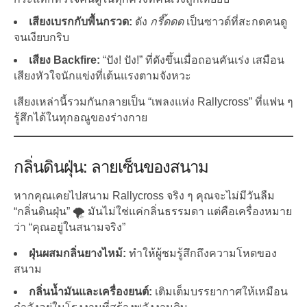
เสียงเบรกกับพื้นกรวด:
ดัง
กรี๊ดดด
เป็นซาวด์ที่สะกดคนดู
จนเงียบกริบ
เสียง Backfire:
“ปัง! ปัง!” ที่ดังขึ้นเมื่อถอนคันเร่ง เสมือน
เสียงหัวใจนักแข่งที่เต้นแรงตามจังหวะ
เสียงเหล่านี้รวมกันกลายเป็น “เพลงแห่ง Rallycross” ที่แฟน ๆ
รู้สึกได้ในทุกอณูของร่างกาย
กลิ่นดินฝุ่น: ลายเซ็นของสนาม
หากคุณเคยไปสนาม Rallycross จริง ๆ คุณจะไม่มีวันลืม
“กลิ่นดินฝุ่น” 🌪️ มันไม่ใช่แค่กลิ่นธรรมดา แต่คือเครื่องหมาย
ว่า “คุณอยู่ในสนามจริง”
ฝุ่นผสมกลิ่นยางไหม้:
ทำให้ผู้ชมรู้สึกถึงความโหดของ
สนาม
กลิ่นน้ำมันและเครื่องยนต์:
เติมเต็มบรรยากาศให้เหมือน