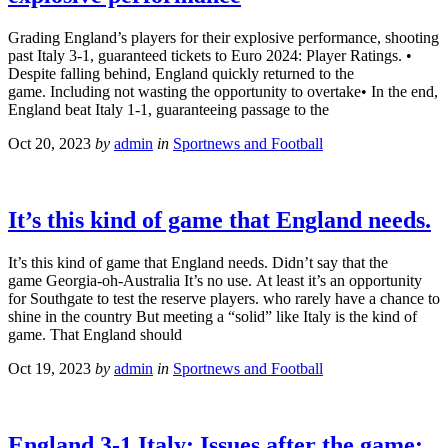
Grading England’s players for their explosive performance, shooting
past Italy 3-1, guaranteed tickets to Euro 2024: Player Ratings. •
Despite falling behind, England quickly returned to the
game. Including not wasting the opportunity to overtake• In the end,
England beat Italy 1-1, guaranteeing passage to the
Oct 20, 2023
by
admin
in
Sportnews and Football
It’s this kind of game that England needs.
It’s this kind of game that England needs. Didn’t say that the
game Georgia-oh-Australia It’s no use. At least it’s an opportunity
for Southgate to test the reserve players. who rarely have a chance to
shine in the country But meeting a “solid” like Italy is the kind of
game. That England should
Oct 19, 2023
by
admin
in
Sportnews and Football
England 3-1 Italy: Issues after the game: