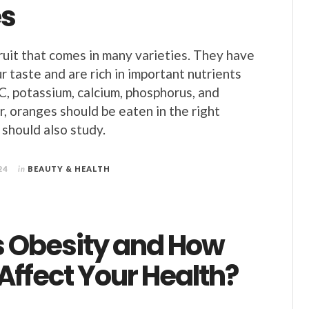
es
ruit that comes in many varieties. They have
 taste and are rich in important nutrients
 C, potassium, calcium, phosphorus, and
, oranges should be eaten in the right
should also study.
24
in
BEAUTY & HEALTH
s Obesity and How
 Affect Your Health?