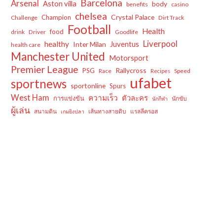
Barcelona
Arsenal
Aston villa
body
benefits
casino
chelsea
Crystal Palace
Champion
Challenge
Dirt Track
Football
Health
food
drink
Driver
Goodlife
Liverpool
healthy
Juventus
Inter Milan
health care
Manchester United
Motorsport
Premier League
Rallycross
PSG
Race
Speed
Recipes
ufabet
sportnews
sportonline
Spurs
West Ham
ความเร็ว
ตัวละคร
การแข่งขัน
นักขับ
นักกีฬา
ผู้เล่น
สนามดิน
เส้นทางสายดิบ
แรลลีครอส
เกมยิงปลา