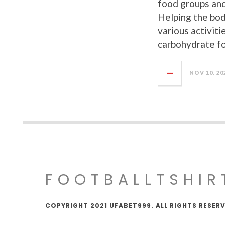
food groups and
Helping the bod
various activiti
carbohydrate f
NOV 10, 20
FOOTBALLTSHIR
COPYRIGHT 2021 UFABET999. ALL RIGHTS RESER