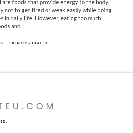
 are foods that provide energy to the body.
y not to get tired or weak easily while doing
es in daily life. However, eating too much
oods and
24
in
BEAUTY & HEALTH
TEU.COM
VED.