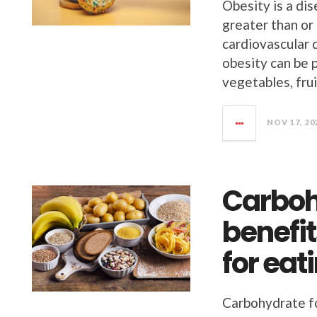
Obesity is a di
greater than or 
cardiovascular 
obesity can be 
vegetables, fru
NOV 17, 20
Carboh
benefi
for eat
Carbohydrate fo