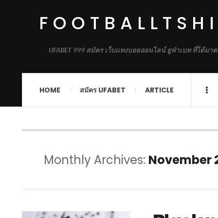
FOOTBALLTSH
UFABET 999 สมัคร เว็บแทงบอลออนไลน์ ยูฟ่าเบท ที่ได้มาต
HOME
สมัคร UFABET
ARTICLE
Monthly Archives:
November 