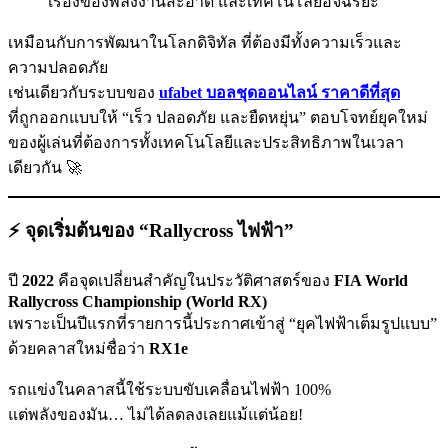
เรื่องของพลังงานสะอาด และเทคโนโลยีอัจฉริยะ
เหมือนกับการพัฒนาในโลกดิจิทัล ที่ต้องมีทั้งความเร็วและ
ความปลอดภัย
เช่นเดียวกับระบบของ
ufabet บอลชุดออนไลน์ ราคาดีที่สุด
ที่ถูกออกแบบให้ “เร็ว ปลอดภัย และยืดหยุ่น” ตอบโจทย์ยุคใหม่
ของผู้เล่นที่ต้องการทั้งเทคโนโลยีและประสิทธิภาพในเวลา
เดียวกัน 🚀
⚡ จุดเริ่มต้นของ “Rallycross ไฟฟ้า”
ปี
2022
คือจุดเปลี่ยนสำคัญในประวัติศาสตร์ของ
FIA World
Rallycross Championship (World RX)
เพราะเป็นปีแรกที่รายการนี้ประกาศเข้าสู่ “ยุคไฟฟ้าเต็มรูปแบบ”
ด้วยคลาสใหม่ชื่อว่า
RX1e
รถแข่งในคลาสนี้ใช้ระบบขับเคลื่อนไฟฟ้า 100%
แต่พลังของมัน… ไม่ได้ลดลงเลยแม้แต่น้อย!