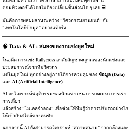
นั่นหมายความว่า วิศวกรสามารถปรับสมดุลรถผ่าน
คอมพิวเตอร์ได้โดยไม่ต้องเปลี่ยนชิ้นส่วนใด ๆ เลย 💻
มันคือการผสมผสานระหว่าง “วิศวกรรมยานยนต์” กับ
“เทคโนโลยีข้อมูล” อย่างแท้จริง
🧠 Data & AI : สมองของรถแข่งยุคใหม่
ในอดีต การแข่ง Rallycross อาศัยสัญชาตญาณของนักแข่งและ
ประสบการณ์จากทีมวิศวกร
แต่ในยุคใหม่ ทุกอย่างอยู่ภายใต้การควบคุมของ
ข้อมูล (Data)
และ
AI (Artificial Intelligence)
AI จะวิเคราะห์พฤติกรรมของนักแข่ง เช่น การกดเบรก การเร่ง
การเลี้ยว
แล้วสร้าง “โมเดลจำลอง” เพื่อช่วยให้ทีมรู้ว่าควรปรับรถอย่างไร
ให้เข้ากับสไตล์ของคนขับ
นอกจากนี้ AI ยังสามารถวิเคราะห์ “สภาพสนาม” จากกล้องและ