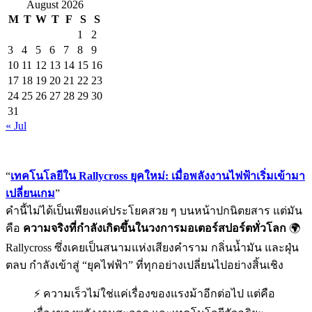
August 2026
M
T
W
T
F
S
S
1
2
3
4
5
6
7
8
9
10
11
12
13
14
15
16
17
18
19
20
21
22
23
24
25
26
27
28
29
30
31
« Jul
“
เทคโนโลยีใน Rallycross ยุคใหม่: เมื่อพลังงานไฟฟ้าเริ่มเข้ามา
เปลี่ยนเกม
”
คำนี้ไม่ได้เป็นเพียงแค่ประโยคสวย ๆ บนหน้าปกนิตยสาร แต่มัน
คือ
ความจริงที่กำลังเกิดขึ้นในวงการมอเตอร์สปอร์ตทั่วโลก
🌍
Rallycross ซึ่งเคยเป็นสนามแห่งเสียงคำราม กลิ่นน้ำมัน และฝุ่น
ตลบ กำลังเข้าสู่ “ยุคไฟฟ้า” ที่ทุกอย่างเปลี่ยนไปอย่างสิ้นเชิง
⚡ ความเร็วไม่ใช่แค่เรื่องของแรงม้าอีกต่อไป แต่คือ