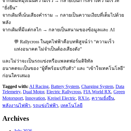
จากเดิมที่มุ่งเน้นความเร็ว → กลายเป็นการสร้างความเร็วที่
“ยั่งยืน”
จากเดิมที่เน้นเสียงคำราม → กลายเป็นความเงียบที่เต็มไปด้วย
พลัง
จากเดิมที่มีแต่กลไก → กลายเป็นสนามของข้อมูลและ AI
💬 Rallycross ในยุคไฟฟ้าคือบทพิสูจน์ว่า “ความเร็ว
แห่งอนาคต ไม่จำเป็นต้องเสียงดัง”
และไม่ว่าจะเป็นรถแข่งหรือแพลตฟอร์มดิจิทัล
อนาคตจะเป็นของ “ผู้ที่พร้อมปรับตัว” และ “เข้าใจเทคโนโลยี”
ก่อนใครเสมอ
Tagged with:
AI Racing
,
Battery System
,
Charging System
,
Data
Telemetry
,
Dual Motor
,
Electric Rallycross
,
FIA World RX
,
Green
Motorsport
,
Innovation
,
Kreisel Electric
,
RX1e
,
ความยั่งยืน
,
พลังงานไฟฟ้า
,
รถแข่งไฟฟ้า
,
เทคโนโลยี
Archives
July 2026