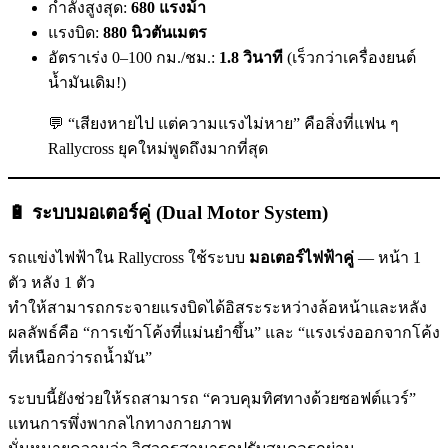
กำลังสูงสุด:
680 แรงม้า
แรงบิด:
880 นิวตันเมตร
อัตราเร่ง 0–100 กม./ชม.:
1.8 วินาที
(เร็วกว่าเครื่องยนต์
น้ำมันเดิม!)
💬 “เสียงหายไป แต่ความแรงไม่หาย” คือสิ่งที่แฟน ๆ
Rallycross ยุคใหม่พูดถึงมากที่สุด
🔋 ระบบมอเตอร์คู่ (Dual Motor System)
รถแข่งไฟฟ้าใน Rallycross ใช้ระบบ
มอเตอร์ไฟฟ้าคู่
— หน้า 1
ตัว หลัง 1 ตัว
ทำให้สามารถกระจายแรงบิดได้อิสระระหว่างล้อหน้าและหลัง
ผลลัพธ์คือ “การเข้าโค้งที่แม่นยำขึ้น” และ “แรงเร่งออกจากโค้ง
ที่เหนือกว่ารถน้ำมัน”
ระบบนี้ยังช่วยให้รถสามารถ “ควบคุมทิศทางด้วยซอฟต์แวร์”
แทนการพึ่งพากลไกทางกายภาพ