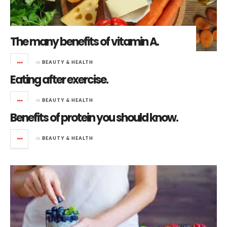
The many benefits of vitamin A.
in
BEAUTY & HEALTH
Eating after exercise.
in
BEAUTY & HEALTH
Benefits of protein you should know.
in
BEAUTY & HEALTH