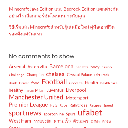
Minecraft Java Edition และ Bedrock Edition แตกต่างกัน
อย่างไร เลือกเวอร์ชันไหนเหมาะกับคุณ
วิธีเริ่มเล่น Minecraft สำหรับผู้เล่นมือใหม่ คู่มือเอาชีวิต
รอดตั้งแต่วันแรก
No comments to show.
Barcelona
Arsenal
Aston villa
body
benefits
casino
chelsea
Crystal Palace
Champion
Challenge
Dirt Track
Football
Health
food
drink
Driver
Goodlife
health care
Liverpool
healthy
Juventus
Inter Milan
Manchester United
Motorsport
Premier League
Rallycross
PSG
Race
Speed
Recipes
ufabet
sportnews
sportonline
Spurs
West Ham
ความเร็ว
ตัวละคร
การแข่งขัน
นักขับ
นักกีฬา