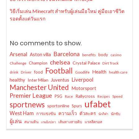
วิธีเริ่มเล่น Minecraft สำหรับผู้เล่นมือใหม่ คู่มือเอาชีวิต
รอดตั้งแต่วันแรก
No comments to show.
Barcelona
Arsenal
Aston villa
body
benefits
casino
chelsea
Crystal Palace
Champion
Challenge
Dirt Track
Football
Health
food
drink
Driver
Goodlife
health care
Liverpool
healthy
Juventus
Inter Milan
Manchester United
Motorsport
Premier League
Rallycross
PSG
Race
Speed
Recipes
ufabet
sportnews
sportonline
Spurs
West Ham
ความเร็ว
ตัวละคร
การแข่งขัน
นักขับ
นักกีฬา
ผู้เล่น
สนามดิน
เส้นทางสายดิบ
แรลลีครอส
เกมยิงปลา