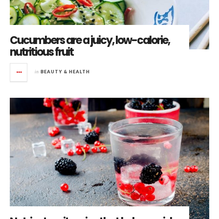
Cucumbers are a juicy, low-calorie,
nutritious fruit
in
BEAUTY & HEALTH