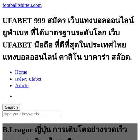
footballtshirteu.com
UFABET 999 สมัคร เว็บแทงบอลออนไลน์
ยูฟ่าเบท ที่ได้มาตรฐานระดับโลก เว็บ
UFABET มือถือ ที่ดีที่สุดในประเทศไทย
แทงบอลออนไลน์ คาสิโน บาคาร่า สล๊อต.
Home
สมัคร ufabet
Article
B.League ญี่ปุ่น การเติบโตอย่างรวดเร็ว