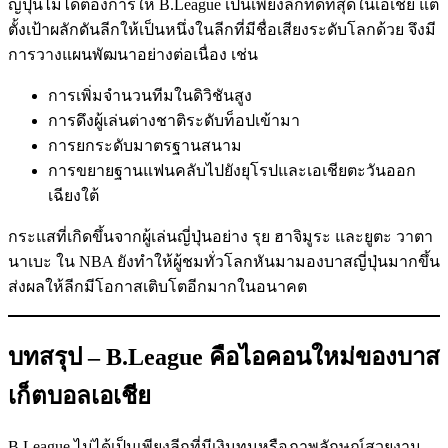
ญี่ปุ่นไม่ได้ต้องการให้ B.League เป็นเพียงลีกที่ดีที่สุดในเอเชีย แต่
ตั้งเป้าผลักดันลีกให้เป็นหนึ่งในลีกที่มีชื่อเสียงระดับโลกด้วย จึงมี
การวางแผนพัฒนาอย่างต่อเนื่อง เช่น
การเพิ่มจำนวนทีมในดิวิชันสูง
การดึงผู้เล่นต่างชาติระดับท็อปเข้ามา
การยกระดับมาตรฐานสนาม
การขยายฐานแฟนคลับไปยังยุโรปและเอเชียตะวันออก
เฉียงใต้
กระแสที่เกิดขึ้นจากผู้เล่นญี่ปุ่นอย่าง รุย ฮาจิมูระ และยูตะ วาตา
นาเบะ ใน NBA ยังทำให้ผู้ชมทั่วโลกหันมามองบาสญี่ปุ่นมากขึ้น
ส่งผลให้ลีกมีโอกาสเติบโตอีกมากในอนาคต
บทสรุป – B.League คือไอคอนใหม่ของบาส
เก็ตบอลเอเชีย
B.League ไม่ได้เป็นเพียงลีกที่มีเงินทุนหรือภาพลักษณ์สวยงาม