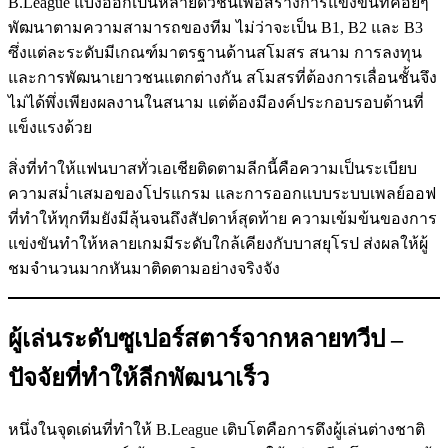
B.League แบ่งออกเป็นหลายดิวิชันเพื่อสร้างการแข่งขันที่ค่อยๆ
พัฒนาตามความสามารถของทีม ไม่ว่าจะเป็น B1, B2 และ B3
ซึ่งแต่ละระดับมีเกณฑ์มาตรฐานด้านสโมสร สนาม การลงทุน
และการพัฒนาเยาวชนแตกต่างกัน สโมสรที่ต้องการเลื่อนชั้นจึง
ไม่ได้พึ่งเพียงผลงานในสนาม แต่ต้องมีองค์ประกอบรอบด้านที่
แข็งแรงด้วย
สิ่งที่ทำให้แฟนบาสทั่วเอเชียติดตามลีกนี้คือความเป็นระเบียบ
ความสม่ำเสมอของโปรแกรม และการออกแบบระบบเพลย์ออฟ
ที่ทำให้ทุกทีมยังมีลุ้นจนถึงสัปดาห์สุดท้าย ความเข้มข้นของการ
แข่งขันทำให้หลายเกมมีระดับใกล้เคียงกับบาสยุโรป ส่งผลให้ผู้
ชมจำนวนมากหันมาติดตามอย่างจริงจัง
ผู้เล่นระดับซูเปอร์สตาร์จากหลายทวีป –
ปัจจัยที่ทำให้ลีกพัฒนาเร็ว
หนึ่งในจุดเด่นที่ทำให้ B.League เติบโตคือการดึงผู้เล่นต่างชาติ