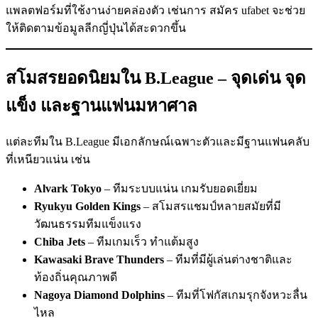
แพลตฟอร์มที่ใช้งานง่ายคล่องตัว เช่นการ สมัคร ufabet จะช่วย
ให้ติดตามข้อมูลลีกญี่ปุ่นได้สะดวกขึ้น
สโมสรยอดนิยมใน B.League – จุดเด่น จุด
แข็ง และฐานแฟนมหาศาล
แต่ละทีมใน B.League มีเอกลักษณ์เฉพาะตัวและมีฐานแฟนคลับ
ที่เหนียวแน่น เช่น
Alvark Tokyo
– ทีมระบบแน่น เกมรับยอดเยี่ยม
Ryukyu Golden Kings
– สโมสรแชมป์หลายสมัยที่มี
วัฒนธรรมทีมแข็งแรง
Chiba Jets
– ทีมเกมเร็ว ทำแต้มสูง
Kawasaki Brave Thunders
– ทีมที่มีผู้เล่นต่างชาติและ
ท้องถิ่นคุณภาพดี
Nagoya Diamond Dolphins
– ทีมที่โฟกัสเกมรุกจังหวะลื่น
ไหล