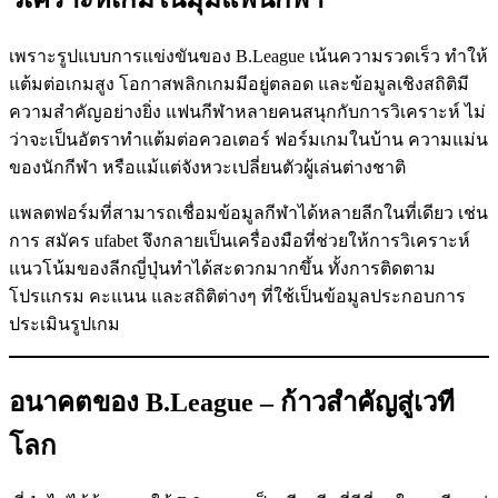
เพราะรูปแบบการแข่งขันของ B.League เน้นความรวดเร็ว ทำให้
แต้มต่อเกมสูง โอกาสพลิกเกมมีอยู่ตลอด และข้อมูลเชิงสถิติมี
ความสำคัญอย่างยิ่ง แฟนกีฬาหลายคนสนุกกับการวิเคราะห์ ไม่
ว่าจะเป็นอัตราทำแต้มต่อควอเตอร์ ฟอร์มเกมในบ้าน ความแม่น
ของนักกีฬา หรือแม้แต่จังหวะเปลี่ยนตัวผู้เล่นต่างชาติ
แพลตฟอร์มที่สามารถเชื่อมข้อมูลกีฬาได้หลายลีกในที่เดียว เช่น
การ สมัคร ufabet จึงกลายเป็นเครื่องมือที่ช่วยให้การวิเคราะห์
แนวโน้มของลีกญี่ปุ่นทำได้สะดวกมากขึ้น ทั้งการติดตาม
โปรแกรม คะแนน และสถิติต่างๆ ที่ใช้เป็นข้อมูลประกอบการ
ประเมินรูปเกม
อนาคตของ B.League – ก้าวสำคัญสู่เวที
โลก