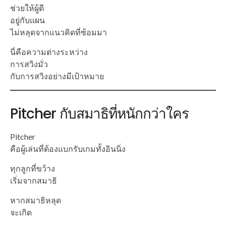
ช่วยให้ผู้ตี
อยู่กับแผน
ไม่หลุดจากแนวคิดที่ซ้อมมา
นี่คือความต่างระหว่าง
การสวิงมั่ว
กับการสวิงอย่างมีเป้าหมาย
Pitcher กับสมาธิที่หนักกว่าใคร
Pitcher
คือผู้เล่นที่ต้องแบกรับเกมทั้งอินนิ่ง
ทุกลูกที่ขว้าง
เริ่มจากสมาธิ
หากสมาธิหลุด
จะเกิด