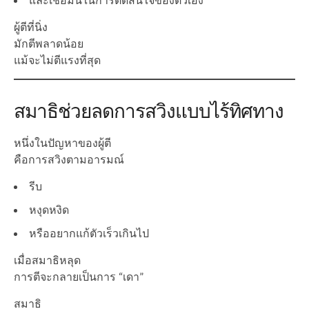
ผู้ตีที่นิ่ง
มักตีพลาดน้อย
แม้จะไม่ตีแรงที่สุด
สมาธิช่วยลดการสวิงแบบไร้ทิศทาง
หนึ่งในปัญหาของผู้ตี
คือการสวิงตามอารมณ์
รีบ
หงุดหงิด
หรืออยากแก้ตัวเร็วเกินไป
เมื่อสมาธิหลุด
การตีจะกลายเป็นการ “เดา”
สมาธิ