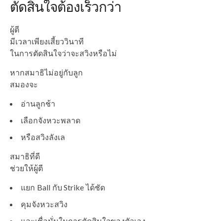
ตัดสินใจต้องเร็วกว่า
ผู้ตี
มีเวลาเพียงเสี้ยววินาที
ในการตัดสินใจว่าจะสวิงหรือไม่
หากสมาธิไม่อยู่กับลูก
สมองจะ
อ่านลูกช้า
เลือกจังหวะพลาด
หรือสวิงลังเล
สมาธิที่ดี
ช่วยให้ผู้ตี
แยก Ball กับ Strike ได้ชัด
คุมจังหวะสวิง
และเชื่อมั่นในการตัดสินใจของตัวเอง