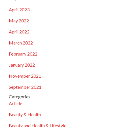
April 2023
May 2022
April 2022
March 2022
February 2022
January 2022
November 2021
September 2021
Categories
Article
Beauty & Health
Beauty and Health & Lifestyle