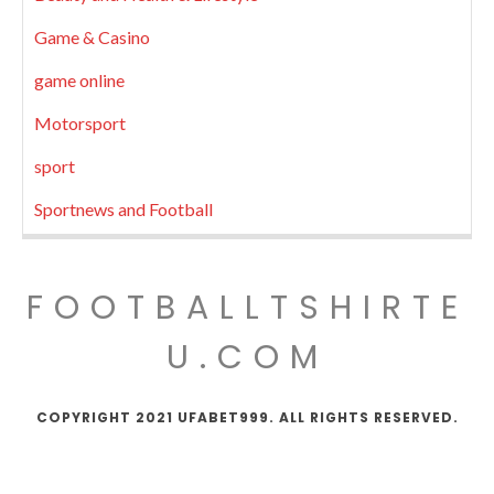
Game & Casino
game online
Motorsport
sport
Sportnews and Football
FOOTBALLTSHIRTE
U.COM
COPYRIGHT 2021 UFABET999. ALL RIGHTS RESERVED.