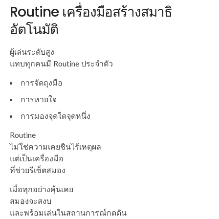
Routine เครื่องมือสร้างสมาธิ
อัตโนมัติ
ผู้เล่นระดับสูง
แทบทุกคนมี Routine ประจำตัว
การจัดถุงมือ
การหายใจ
การมองจุดใดจุดหนึ่ง
Routine
ไม่ใช่ความเคยชินไร้เหตุผล
แต่เป็นเครื่องมือ
ที่ช่วยรีเซ็ตสมอง
เมื่อทุกอย่างคุ้นเคย
สมองจะสงบ
และพร้อมเล่นในสถานการณ์กดดัน