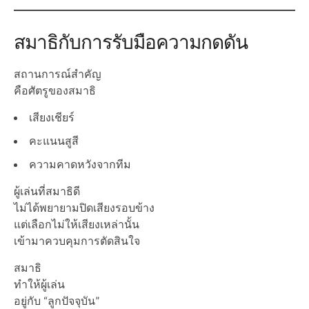
สมาธิกับการรับมือความกดดัน
สถานการณ์สำคัญ
คือศัตรูของสมาธิ
เสียงเชียร์
คะแนนสูสี
ความคาดหวังจากทีม
ผู้เล่นที่สมาธิดี
ไม่ได้พยายามปิดเสียงรอบข้าง
แต่เลือกไม่ให้เสียงเหล่านั้น
เข้ามาควบคุมการตัดสินใจ
สมาธิ
ทำให้ผู้เล่น
อยู่กับ “ลูกปัจจุบัน”