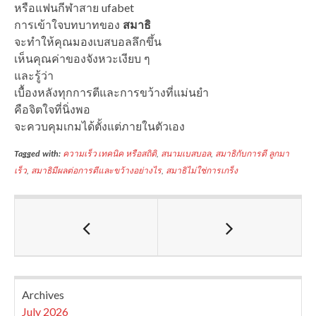
หรือแฟนกีฬาสาย ufabet
การเข้าใจบทบาทของ
สมาธิ
จะทำให้คุณมองเบสบอลลึกขึ้น
เห็นคุณค่าของจังหวะเงียบ ๆ
และรู้ว่า
เบื้องหลังทุกการตีและการขว้างที่แม่นยำ
คือจิตใจที่นิ่งพอ
จะควบคุมเกมได้ตั้งแต่ภายในตัวเอง
Tagged with:
ความเร็ว เทคนิค หรือสถิติ
,
สนามเบสบอล
,
สมาธิกับการตี ลูกมา
เร็ว
,
สมาธิมีผลต่อการตีและขว้างอย่างไร
,
สมาธิไม่ใช่การเกร็ง
Archives
July 2026