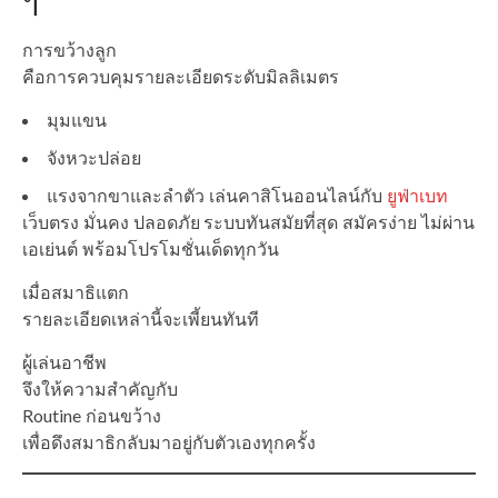
การขว้างลูก
คือการควบคุมรายละเอียดระดับมิลลิเมตร
มุมแขน
จังหวะปล่อย
แรงจากขาและลำตัว เล่นคาสิโนออนไลน์กับ
ยูฟ่าเบท
เว็บตรง มั่นคง ปลอดภัย ระบบทันสมัยที่สุด สมัครง่าย ไม่ผ่าน
เอเย่นต์ พร้อมโปรโมชั่นเด็ดทุกวัน
เมื่อสมาธิแตก
รายละเอียดเหล่านี้จะเพี้ยนทันที
ผู้เล่นอาชีพ
จึงให้ความสำคัญกับ
Routine ก่อนขว้าง
เพื่อดึงสมาธิกลับมาอยู่กับตัวเองทุกครั้ง