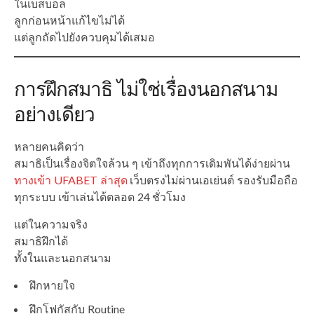
ในเบสบอล
ลูกก่อนหน้าแก้ไขไม่ได้
แต่ลูกถัดไปยังควบคุมได้เสมอ
การฝึกสมาธิ ไม่ใช่เรื่องนอกสนาม
อย่างเดียว
หลายคนคิดว่า
สมาธิเป็นเรื่องจิตใจล้วน ๆ เข้าถึงทุกการเดิมพันได้ง่ายผ่าน
ทางเข้า UFABET ล่าสุด
เว็บตรงไม่ผ่านเอเย่นต์ รองรับมือถือ
ทุกระบบ เข้าเล่นได้ตลอด 24 ชั่วโมง
แต่ในความจริง
สมาธิฝึกได้
ทั้งในและนอกสนาม
ฝึกหายใจ
ฝึกโฟกัสกับ Routine