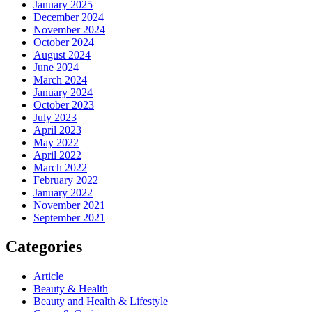
January 2025
December 2024
November 2024
October 2024
August 2024
June 2024
March 2024
January 2024
October 2023
July 2023
April 2023
May 2022
April 2022
March 2022
February 2022
January 2022
November 2021
September 2021
Categories
Article
Beauty & Health
Beauty and Health & Lifestyle