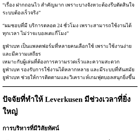
“เรื่อง ฝากถอนไว สำคัญมาก เพราะบางจังหวะต้องรีบตัดสินใจ
ระบบต้องเร็วจริง”
“ผมชอบที่มี บริการตลอด 24 ชั่วโมง เพราะสามารถใช้งานได้
ทุกเวลา ไม่ว่าจะบอลเตะกี่โมง”
ยูฟ่าเบท เป็นแพลตฟอร์มที่หลายคนเลือกใช้ เพราะใช้งานง่าย
และมีความเสถียร
เหมาะกับผู้เล่นที่ต้องการความรวดเร็วและความสะดวก
ยูฟ่าเบท รองรับการใช้งานได้หลากหลาย และมีระบบที่ทันสมัย
ยูฟ่าเบท ช่วยให้การติดตามและวิเคราะห์เกมฟุตบอลสนุกยิ่งขึ้น
ปัจจัยที่ทำให้ Leverkusen มีช่วงเวลาที่ยิ่ง
ใหญ่
การบริหารที่มีวิสัยทัศน์