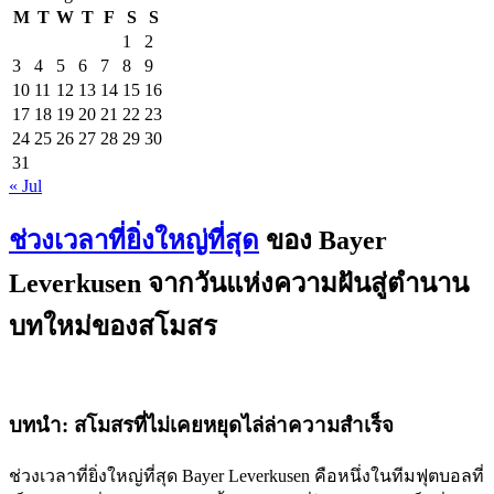
M
T
W
T
F
S
S
1
2
3
4
5
6
7
8
9
10
11
12
13
14
15
16
17
18
19
20
21
22
23
24
25
26
27
28
29
30
31
« Jul
ช่วงเวลาที่ยิ่งใหญ่ที่สุด
ของ Bayer
Leverkusen จากวันแห่งความฝันสู่ตำนาน
บทใหม่ของสโมสร
บทนำ: สโมสรที่ไม่เคยหยุดไล่ล่าความสำเร็จ
ช่วงเวลาที่ยิ่งใหญ่ที่สุด Bayer Leverkusen คือหนึ่งในทีมฟุตบอลที่