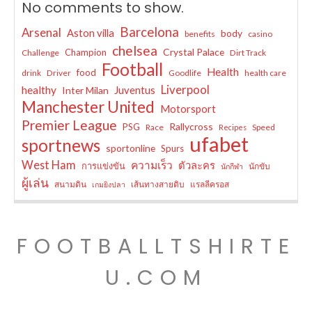
No comments to show.
Barcelona
Arsenal
Aston villa
body
benefits
casino
chelsea
Crystal Palace
Champion
Challenge
Dirt Track
Football
Health
food
drink
Driver
Goodlife
health care
Liverpool
healthy
Juventus
Inter Milan
Manchester United
Motorsport
Premier League
Rallycross
PSG
Race
Speed
Recipes
ufabet
sportnews
sportonline
Spurs
West Ham
ความเร็ว
ตัวละคร
การแข่งขัน
นักขับ
นักกีฬา
ผู้เล่น
สนามดิน
เส้นทางสายดิบ
แรลลีครอส
เกมยิงปลา
FOOTBALLTSHIRTE
U.COM