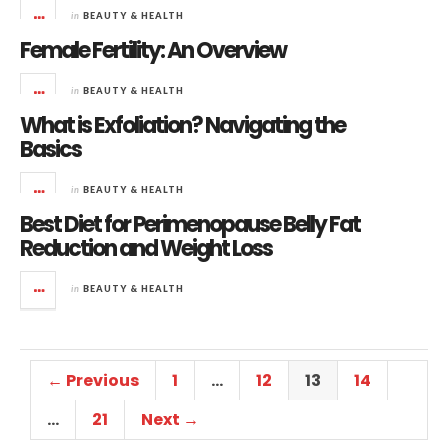
in
BEAUTY & HEALTH
Female Fertility: An Overview
in
BEAUTY & HEALTH
What is Exfoliation? Navigating the
Basics
in
BEAUTY & HEALTH
Best Diet for Perimenopause Belly Fat
Reduction and Weight Loss
in
BEAUTY & HEALTH
← Previous
1
…
12
13
14
…
21
Next →