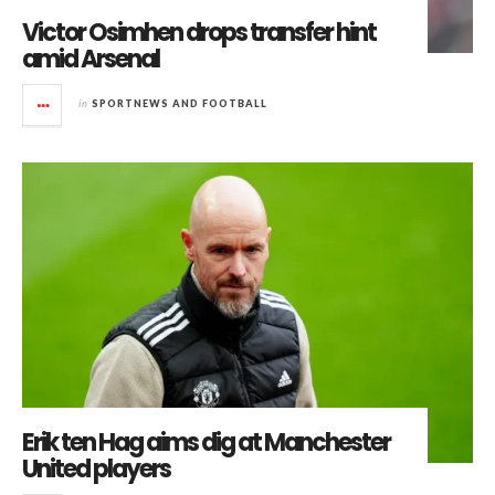
Victor Osimhen drops transfer hint
amid Arsenal
in
SPORTNEWS AND FOOTBALL
Erik ten Hag aims dig at Manchester
United players