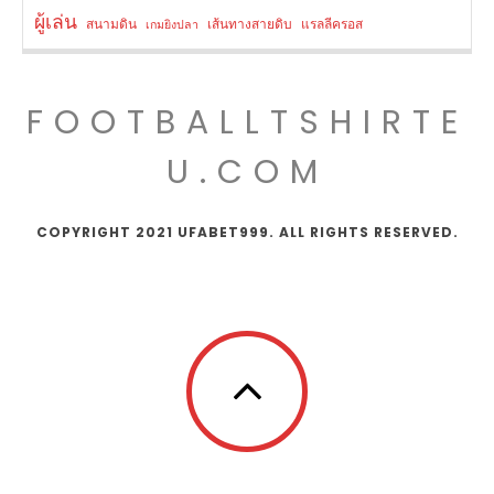
ผู้เล่น
สนามดิน
เส้นทางสายดิบ
แรลลีครอส
เกมยิงปลา
FOOTBALLTSHIRTE
U.COM
COPYRIGHT 2021 UFABET999. ALL RIGHTS RESERVED.