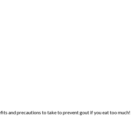
fits and precautions to take to prevent gout if you eat too much!