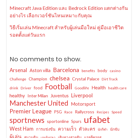
Minecraft Java Edition และ Bedrock Edition แตกต่างกัน
อย่างไร เลือกเวอร์ชันไหนเหมาะกับคุณ
วิธีเริ่มเล่น Minecraft สำหรับผู้เล่นมือใหม่ คู่มือเอาชีวิต
รอดตั้งแต่วันแรก
No comments to show.
Barcelona
Arsenal
Aston villa
body
benefits
casino
chelsea
Crystal Palace
Champion
Challenge
Dirt Track
Football
Health
food
drink
Driver
Goodlife
health care
Liverpool
healthy
Juventus
Inter Milan
Manchester United
Motorsport
Premier League
Rallycross
PSG
Race
Speed
Recipes
ufabet
sportnews
sportonline
Spurs
West Ham
ความเร็ว
ตัวละคร
การแข่งขัน
นักขับ
นักกีฬา
ผู้เล่น
สนามดิน
เส้นทางสายดิบ
แรลลีครอส
เกมยิงปลา