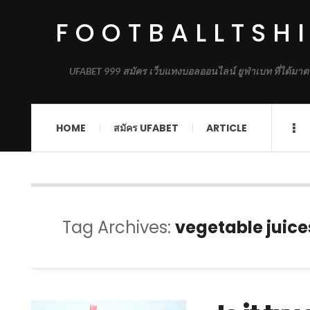
FOOTBALLTSH
UFABET 999 สมัคร เว็บแทงบอลออนไลน์ ยูฟ่าเบท ที่ได้มาต
HOME
สมัคร UFABET
ARTICLE
Tag Archives:
vegetable juice