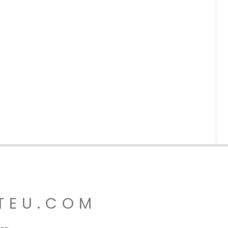
TEU.COM