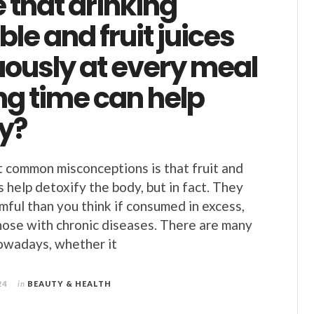
ue that drinking
le and fruit juices
uously at every meal
ong time can help
fy?
 common misconceptions is that fruit and
 help detoxify the body, but in fact. They
mful than you think if consumed in excess,
those with chronic diseases. There are many
owadays, whether it
24
in
BEAUTY & HEALTH