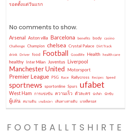
รอดตั้งแต่วันแรก
No comments to show.
Barcelona
Arsenal
Aston villa
body
benefits
casino
chelsea
Crystal Palace
Champion
Challenge
Dirt Track
Football
Health
food
drink
Driver
Goodlife
health care
Liverpool
healthy
Juventus
Inter Milan
Manchester United
Motorsport
Premier League
Rallycross
PSG
Race
Speed
Recipes
ufabet
sportnews
sportonline
Spurs
West Ham
ความเร็ว
ตัวละคร
การแข่งขัน
นักขับ
นักกีฬา
ผู้เล่น
สนามดิน
เส้นทางสายดิบ
แรลลีครอส
เกมยิงปลา
FOOTBALLTSHIRTE