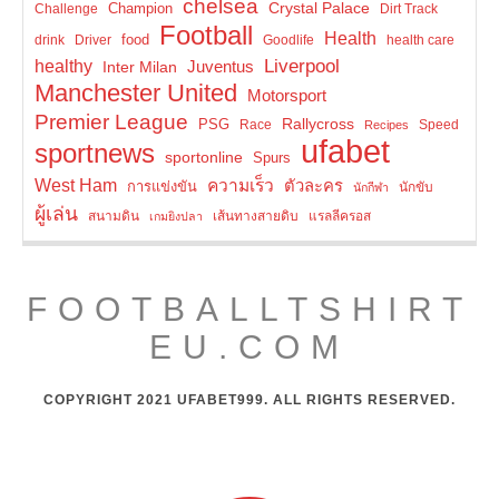
chelsea
Crystal Palace
Champion
Challenge
Dirt Track
Football
Health
food
drink
Driver
Goodlife
health care
Liverpool
healthy
Inter Milan
Juventus
Manchester United
Motorsport
Premier League
Rallycross
PSG
Race
Speed
Recipes
ufabet
sportnews
sportonline
Spurs
West Ham
ความเร็ว
ตัวละคร
การแข่งขัน
นักขับ
นักกีฬา
ผู้เล่น
สนามดิน
เส้นทางสายดิบ
แรลลีครอส
เกมยิงปลา
FOOTBALLTSHIRT
EU.COM
COPYRIGHT 2021 UFABET999. ALL RIGHTS RESERVED.