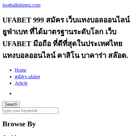
footballtshirteu.com
UFABET 999 สมัคร เว็บแทงบอลออนไลน์
ยูฟ่าเบท ที่ได้มาตรฐานระดับโลก เว็บ
UFABET มือถือ ที่ดีที่สุดในประเทศไทย
แทงบอลออนไลน์ คาสิโน บาคาร่า สล๊อต.
Home
สมัคร ufabet
Article
Browse By