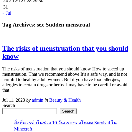
24
25
26
27
28
29
30
31
« Jul
Tag Archives:
sex Sudden menstrual
The risks of menstruation that you should
know
The risks of menstruation that you should know How to speed up
menstruation. That we recommend above It’s a safe way. and is not
harmful to healthy adult women. But if you have food allergies,
allergies to certain drugs or herbs. I may have to be careful or avoid
that
Jul 11, 2023
by
admin
in
Beauty & Health
Search
Search
สิ่งที่ควรทำในช่วง 10 วันแรกของโหมด Survival ใน
Minecraft