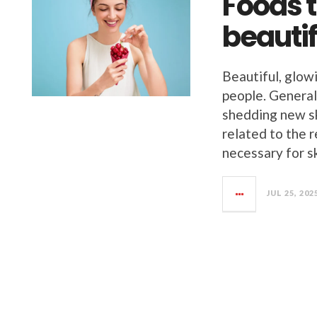
Foods t
beautif
Beautiful, glow
people. Generall
shedding new sk
related to the r
necessary for sk
JUL 25, 202