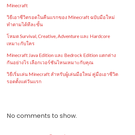
Minecraft
วิธีเอาชีวิตรอดในคืนแรกของ Minecraft ฉบับมือใหม่
ทำตามได้ทีละขั้น
โหมด Survival, Creative, Adventure และ Hardcore
เหมาะกับใคร
Minecraft Java Edition และ Bedrock Edition แตกต่าง
กันอย่างไร เลือกเวอร์ชันไหนเหมาะกับคุณ
วิธีเริ่มเล่น Minecraft สำหรับผู้เล่นมือใหม่ คู่มือเอาชีวิต
รอดตั้งแต่วันแรก
No comments to show.