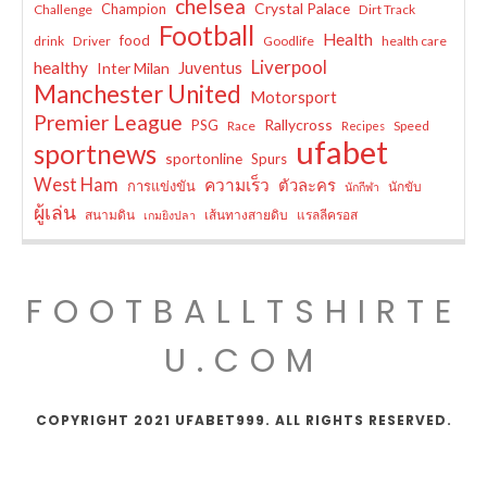
chelsea
Crystal Palace
Champion
Challenge
Dirt Track
Football
Health
food
drink
Driver
Goodlife
health care
Liverpool
healthy
Juventus
Inter Milan
Manchester United
Motorsport
Premier League
Rallycross
PSG
Race
Speed
Recipes
ufabet
sportnews
sportonline
Spurs
West Ham
ความเร็ว
ตัวละคร
การแข่งขัน
นักขับ
นักกีฬา
ผู้เล่น
สนามดิน
เส้นทางสายดิบ
แรลลีครอส
เกมยิงปลา
FOOTBALLTSHIRTE
U.COM
COPYRIGHT 2021 UFABET999. ALL RIGHTS RESERVED.