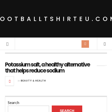
FOOTBALLTSHIRTEU.CO
Tag Archives:
Potassium salt
Potassium salt, a healthy alternative
that helps reduce sodium
in
BEAUTY & HEALTH
Search
SEARCH