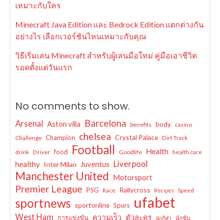
เหมาะกับใคร
Minecraft Java Edition และ Bedrock Edition แตกต่างกัน
อย่างไร เลือกเวอร์ชันไหนเหมาะกับคุณ
วิธีเริ่มเล่น Minecraft สำหรับผู้เล่นมือใหม่ คู่มือเอาชีวิต
รอดตั้งแต่วันแรก
No comments to show.
Barcelona
Arsenal
Aston villa
body
benefits
casino
chelsea
Crystal Palace
Champion
Challenge
Dirt Track
Football
Health
food
drink
Driver
Goodlife
health care
Liverpool
healthy
Juventus
Inter Milan
Manchester United
Motorsport
Premier League
Rallycross
PSG
Race
Speed
Recipes
ufabet
sportnews
sportonline
Spurs
West Ham
ความเร็ว
ตัวละคร
การแข่งขัน
นักขับ
นักกีฬา