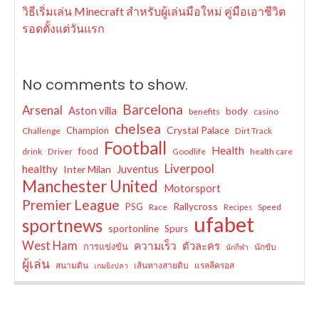
วิธีเริ่มเล่น Minecraft สำหรับผู้เล่นมือใหม่ คู่มือเอาชีวิต
รอดตั้งแต่วันแรก
No comments to show.
Barcelona
Arsenal
Aston villa
body
benefits
casino
chelsea
Crystal Palace
Champion
Challenge
Dirt Track
Football
Health
food
drink
Driver
Goodlife
health care
Liverpool
healthy
Juventus
Inter Milan
Manchester United
Motorsport
Premier League
Rallycross
PSG
Race
Speed
Recipes
ufabet
sportnews
sportonline
Spurs
West Ham
ความเร็ว
ตัวละคร
การแข่งขัน
นักขับ
นักกีฬา
ผู้เล่น
สนามดิน
เส้นทางสายดิบ
แรลลีครอส
เกมยิงปลา