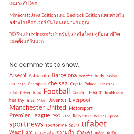
เหมาะกับใคร
Minecraft Java Edition และ Bedrock Edition แตกต่างกัน
อย่างไร เลือกเวอร์ชันไหนเหมาะกับคุณ
วิธีเริ่มเล่น Minecraft สำหรับผู้เล่นมือใหม่ คู่มือเอาชีวิต
รอดตั้งแต่วันแรก
No comments to show.
Barcelona
Arsenal
Aston villa
body
benefits
casino
chelsea
Crystal Palace
Champion
Challenge
Dirt Track
Football
Health
food
drink
Driver
Goodlife
health care
Liverpool
healthy
Juventus
Inter Milan
Manchester United
Motorsport
Premier League
Rallycross
PSG
Race
Speed
Recipes
ufabet
sportnews
sportonline
Spurs
West Ham
ความเร็ว
ตัวละคร
การแข่งขัน
นักขับ
นักกีฬา