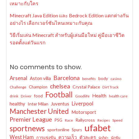
เหมาะกับใคร
Minecraft Java Edition และ Bedrock Edition แตกต่างกัน
อย่างไร เลือกเวอร์ชันไหนเหมาะกับคุณ
วิธีเริ่มเล่น Minecraft สำหรับผู้เล่นมือใหม่ คู่มือเอาชีวิต
รอดตั้งแต่วันแรก
No comments to show.
Barcelona
Arsenal
Aston villa
body
benefits
casino
chelsea
Crystal Palace
Champion
Challenge
Dirt Track
Football
Health
food
drink
Driver
Goodlife
health care
Liverpool
healthy
Juventus
Inter Milan
Manchester United
Motorsport
Premier League
Rallycross
PSG
Race
Speed
Recipes
ufabet
sportnews
sportonline
Spurs
West Ham
ความเร็ว
ตัวละคร
การแข่งขัน
นักขับ
นักกีฬา