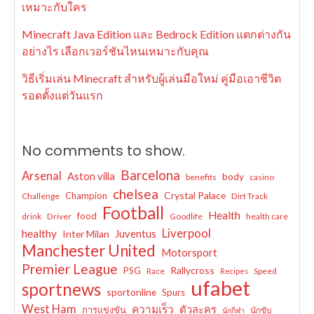
เหมาะกับใคร
Minecraft Java Edition และ Bedrock Edition แตกต่างกัน
อย่างไร เลือกเวอร์ชันไหนเหมาะกับคุณ
วิธีเริ่มเล่น Minecraft สำหรับผู้เล่นมือใหม่ คู่มือเอาชีวิต
รอดตั้งแต่วันแรก
No comments to show.
Barcelona
Arsenal
Aston villa
body
benefits
casino
chelsea
Crystal Palace
Champion
Challenge
Dirt Track
Football
Health
food
drink
Driver
Goodlife
health care
Liverpool
healthy
Juventus
Inter Milan
Manchester United
Motorsport
Premier League
Rallycross
PSG
Race
Speed
Recipes
ufabet
sportnews
sportonline
Spurs
West Ham
ความเร็ว
ตัวละคร
การแข่งขัน
นักขับ
นักกีฬา