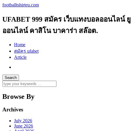
footballtshirteu.com
UFABET 999 สมัคร เว็บแทงบอลออนไลน์ ยูฟ
ออนไลน์ คาสิโน บาคาร่า สล๊อต.
Home
สมัคร ufabet
Article
Browse By
Archives
July 2026
June 2026