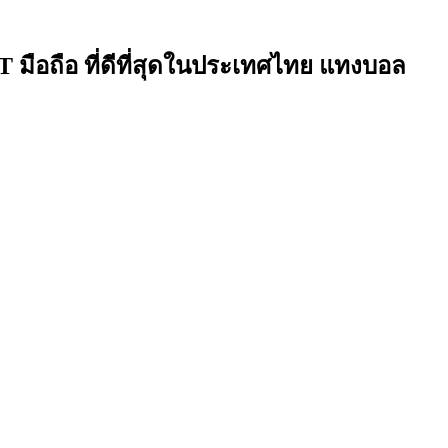
มือถือ ที่ดีที่สุดในประเทศไทย แทงบอล