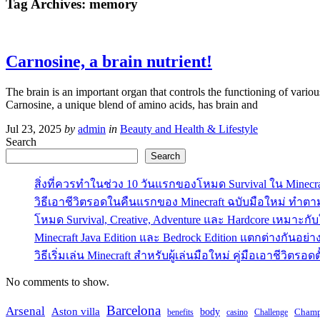
Tag Archives:
memory
Carnosine, a brain nutrient!
The brain is an important organ that controls the functioning of vario
Carnosine, a unique blend of amino acids, has brain and
Jul 23, 2025
by
admin
in
Beauty and Health & Lifestyle
Search
Search
สิ่งที่ควรทำในช่วง 10 วันแรกของโหมด Survival ใน Minecra
วิธีเอาชีวิตรอดในคืนแรกของ Minecraft ฉบับมือใหม่ ทำตาม
โหมด Survival, Creative, Adventure และ Hardcore เหมาะกั
Minecraft Java Edition และ Bedrock Edition แตกต่างกันอย
วิธีเริ่มเล่น Minecraft สำหรับผู้เล่นมือใหม่ คู่มือเอาชีวิตรอด
No comments to show.
Barcelona
Arsenal
Aston villa
body
Champ
benefits
casino
Challenge