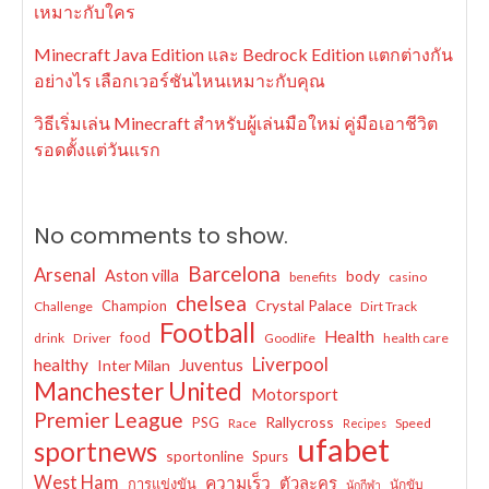
เหมาะกับใคร
Minecraft Java Edition และ Bedrock Edition แตกต่างกัน
อย่างไร เลือกเวอร์ชันไหนเหมาะกับคุณ
วิธีเริ่มเล่น Minecraft สำหรับผู้เล่นมือใหม่ คู่มือเอาชีวิต
รอดตั้งแต่วันแรก
No comments to show.
Barcelona
Arsenal
Aston villa
body
benefits
casino
chelsea
Crystal Palace
Champion
Challenge
Dirt Track
Football
Health
food
drink
Driver
Goodlife
health care
Liverpool
healthy
Juventus
Inter Milan
Manchester United
Motorsport
Premier League
Rallycross
PSG
Race
Speed
Recipes
ufabet
sportnews
sportonline
Spurs
West Ham
ความเร็ว
ตัวละคร
การแข่งขัน
นักขับ
นักกีฬา