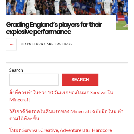
Grading England’s players for their
explosive performance
in
SPORTNEWS AND FOOTBALL
Search
SEARCH
สิ่งที่ควรทำในช่วง 10 วันแรกของโหมด Survival ใน
Minecraft
วิธีเอาชีวิตรอดในคืนแรกของ Minecraft ฉบับมือใหม่ ทำ
ตามได้ทีละขั้น
โหมด Survival, Creative, Adventure และ Hardcore