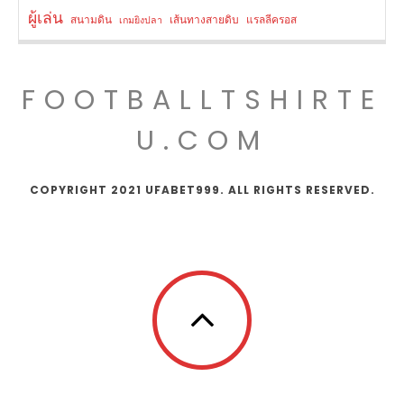
ผู้เล่น
สนามดิน
เส้นทางสายดิบ
แรลลีครอส
เกมยิงปลา
FOOTBALLTSHIRTE
U.COM
COPYRIGHT 2021 UFABET999. ALL RIGHTS RESERVED.