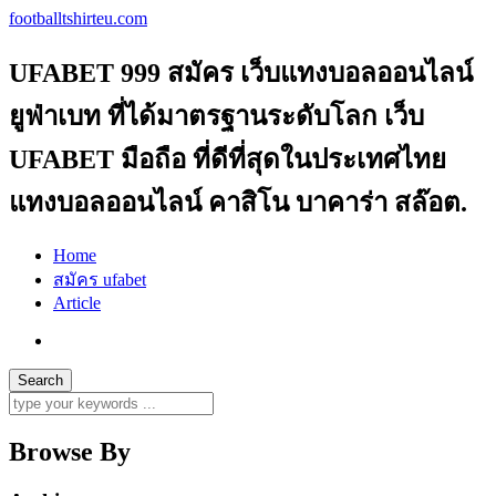
footballtshirteu.com
UFABET 999 สมัคร เว็บแทงบอลออนไลน์
ยูฟ่าเบท ที่ได้มาตรฐานระดับโลก เว็บ
UFABET มือถือ ที่ดีที่สุดในประเทศไทย
แทงบอลออนไลน์ คาสิโน บาคาร่า สล๊อต.
Home
สมัคร ufabet
Article
Browse By