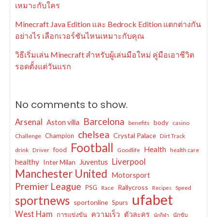
เหมาะกับใคร
Minecraft Java Edition และ Bedrock Edition แตกต่างกัน
อย่างไร เลือกเวอร์ชันไหนเหมาะกับคุณ
วิธีเริ่มเล่น Minecraft สำหรับผู้เล่นมือใหม่ คู่มือเอาชีวิต
รอดตั้งแต่วันแรก
No comments to show.
Barcelona
Arsenal
Aston villa
body
benefits
casino
chelsea
Crystal Palace
Champion
Challenge
Dirt Track
Football
Health
food
drink
Driver
Goodlife
health care
Liverpool
healthy
Juventus
Inter Milan
Manchester United
Motorsport
Premier League
Rallycross
PSG
Race
Speed
Recipes
ufabet
sportnews
sportonline
Spurs
West Ham
ความเร็ว
ตัวละคร
การแข่งขัน
นักขับ
นักกีฬา