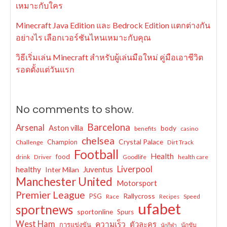
เหมาะกับใคร
Minecraft Java Edition และ Bedrock Edition แตกต่างกัน
อย่างไร เลือกเวอร์ชันไหนเหมาะกับคุณ
วิธีเริ่มเล่น Minecraft สำหรับผู้เล่นมือใหม่ คู่มือเอาชีวิต
รอดตั้งแต่วันแรก
No comments to show.
Barcelona
Arsenal
Aston villa
body
benefits
casino
chelsea
Crystal Palace
Champion
Challenge
Dirt Track
Football
Health
food
drink
Driver
Goodlife
health care
Liverpool
healthy
Juventus
Inter Milan
Manchester United
Motorsport
Premier League
Rallycross
PSG
Race
Speed
Recipes
ufabet
sportnews
sportonline
Spurs
West Ham
ความเร็ว
ตัวละคร
การแข่งขัน
นักขับ
นักกีฬา