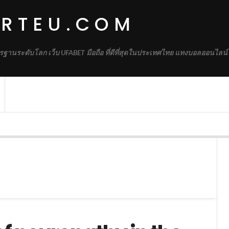
IRTEU.COM
รฐานระดับโลก เว็บ UFABET มือถือ ที่ดีที่สุดในประเทศไทย แทงบอลออนไลน์