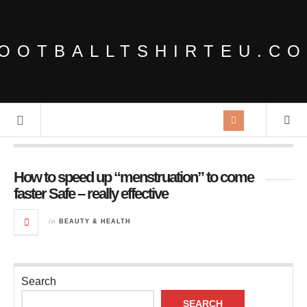
OOTBALLTSHIRTEU.C
Tag Archives:
eat pineapple
How to speed up “menstruation” to come
faster Safe – really effective
in
BEAUTY & HEALTH
Search
SEARCH