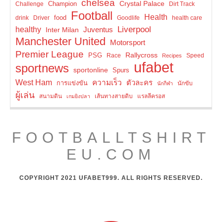
chelsea
Crystal Palace
Champion
Challenge
Dirt Track
Football
Health
food
drink
Driver
Goodlife
health care
Liverpool
healthy
Inter Milan
Juventus
Manchester United
Motorsport
Premier League
Rallycross
PSG
Race
Speed
Recipes
ufabet
sportnews
sportonline
Spurs
West Ham
ความเร็ว
ตัวละคร
การแข่งขัน
นักขับ
นักกีฬา
ผู้เล่น
สนามดิน
เส้นทางสายดิบ
แรลลีครอส
เกมยิงปลา
FOOTBALLTSHIRT
EU.COM
COPYRIGHT 2021 UFABET999. ALL RIGHTS RESERVED.