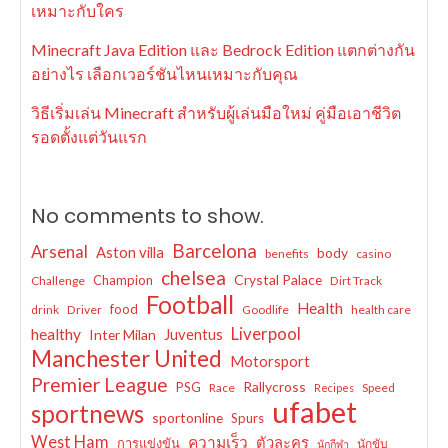
เหมาะกับใคร
Minecraft Java Edition และ Bedrock Edition แตกต่างกัน
อย่างไร เลือกเวอร์ชันไหนเหมาะกับคุณ
วิธีเริ่มเล่น Minecraft สำหรับผู้เล่นมือใหม่ คู่มือเอาชีวิต
รอดตั้งแต่วันแรก
No comments to show.
Barcelona
Arsenal
Aston villa
body
benefits
casino
chelsea
Crystal Palace
Champion
Challenge
Dirt Track
Football
Health
food
drink
Driver
Goodlife
health care
Liverpool
healthy
Juventus
Inter Milan
Manchester United
Motorsport
Premier League
Rallycross
PSG
Race
Speed
Recipes
ufabet
sportnews
sportonline
Spurs
West Ham
ความเร็ว
ตัวละคร
การแข่งขัน
นักขับ
นักกีฬา