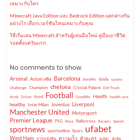
เหมาะกับใคร
Minecraft Java Edition และ Bedrock Edition แตกต่างกัน
อย่างไร เลือกเวอร์ชันไหนเหมาะกับคุณ
วิธีเริ่มเล่น Minecraft สำหรับผู้เล่นมือใหม่ คู่มือเอาชีวิต
รอดตั้งแต่วันแรก
No comments to show.
Barcelona
Arsenal
Aston villa
body
benefits
casino
chelsea
Crystal Palace
Champion
Challenge
Dirt Track
Football
Health
food
drink
Driver
Goodlife
health care
Liverpool
healthy
Juventus
Inter Milan
Manchester United
Motorsport
Premier League
Rallycross
PSG
Race
Speed
Recipes
ufabet
sportnews
sportonline
Spurs
West Ham
ความเร็ว
ตัวละคร
การแข่งขัน
นักขับ
นักกีฬา