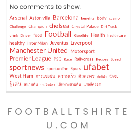
No comments to show.
Barcelona
Arsenal
Aston villa
body
benefits
casino
chelsea
Crystal Palace
Champion
Challenge
Dirt Track
Football
Health
food
drink
Driver
Goodlife
health care
Liverpool
healthy
Juventus
Inter Milan
Manchester United
Motorsport
Premier League
Rallycross
PSG
Race
Speed
Recipes
ufabet
sportnews
sportonline
Spurs
West Ham
ความเร็ว
ตัวละคร
การแข่งขัน
นักขับ
นักกีฬา
ผู้เล่น
สนามดิน
เส้นทางสายดิบ
แรลลีครอส
เกมยิงปลา
FOOTBALLTSHIRTE
U.COM