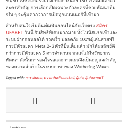
50/50 ให้ชัดเจน รวมถึงเก็บอย่างน้อย 160 โรลเมื่อเล็งตัว
ละครสำคัญ การเลือกเปิดเฉพาะตัวละครที่ช่วยพัฒนาทีม
จริง ๆ จะคุ้มค่ากว่าการเปิดทุกแบนเนอร์ที่เข้ามา
สำหรับสนใจเริ่มต้นเดิมพันออนไลน์กับเว็บตรง
สมัคร
UFABET
วันนี้ รับสิทธิพิเศษมากมาย ทั้งโบนัสแรกเข้าและ
ระบบฝากถอนออโต้ รวดเร็ว ปลอดภัย 100%ผู้เล่นสายฟรี
การมีตัวละคร Meta 2–3 ตัวที่ปั้นเต็มแล้ว มักให้ผลลัพธ์ดี
กว่าการมีตัวละคร 5 ดาวจำนวนมากแต่ไม่มีทรัพยากร
พัฒนา ดังนั้นการอดใจรอและวางแผนจึงเป็นกุญแจสำคัญ
ของความสำเร็จในระบบกาชาของ Wuthering Waves
Tagged with:
การเล่นเกม
,
ความบันเทิงออนไลน์
,
ผู้เล่น
,
ผู้เล่นสายฟรี
Archives