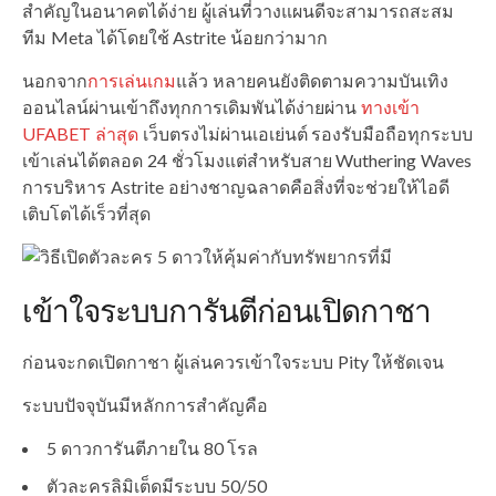
สำคัญในอนาคตได้ง่าย ผู้เล่นที่วางแผนดีจะสามารถสะสม
ทีม Meta ได้โดยใช้ Astrite น้อยกว่ามาก
นอกจาก
การเล่นเกม
แล้ว หลายคนยังติดตามความบันเทิง
ออนไลน์ผ่านเข้าถึงทุกการเดิมพันได้ง่ายผ่าน
ทางเข้า
UFABET ล่าสุด
เว็บตรงไม่ผ่านเอเย่นต์ รองรับมือถือทุกระบบ
เข้าเล่นได้ตลอด 24 ชั่วโมงแต่สำหรับสาย Wuthering Waves
การบริหาร Astrite อย่างชาญฉลาดคือสิ่งที่จะช่วยให้ไอดี
เติบโตได้เร็วที่สุด
เข้าใจระบบการันตีก่อนเปิดกาชา
ก่อนจะกดเปิดกาชา ผู้เล่นควรเข้าใจระบบ Pity ให้ชัดเจน
ระบบปัจจุบันมีหลักการสำคัญคือ
5 ดาวการันตีภายใน 80 โรล
ตัวละครลิมิเต็ดมีระบบ 50/50