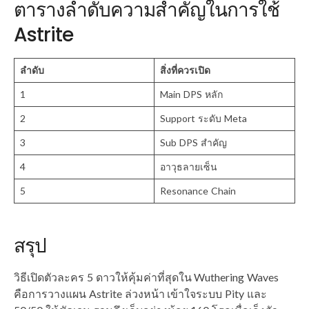
ตารางลำดับความสำคัญในการใช้
Astrite
ลำดับ
สิ่งที่ควรเปิด
1
Main DPS หลัก
2
Support ระดับ Meta
3
Sub DPS สำคัญ
4
อาวุธลายเซ็น
5
Resonance Chain
สรุป
วิธีเปิดตัวละคร 5 ดาวให้คุ้มค่าที่สุดใน Wuthering Waves
คือการวางแผน Astrite ล่วงหน้า เข้าใจระบบ Pity และ