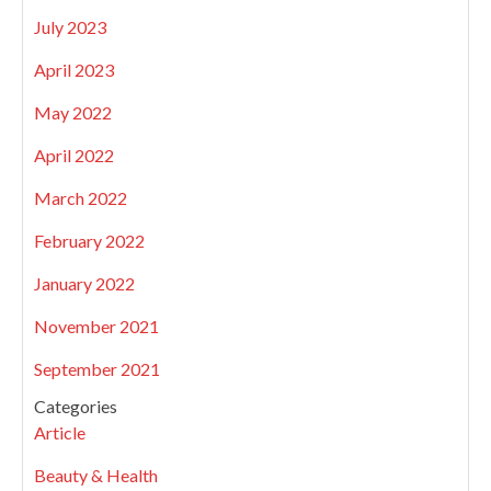
July 2023
April 2023
May 2022
April 2022
March 2022
February 2022
January 2022
November 2021
September 2021
Categories
Article
Beauty & Health