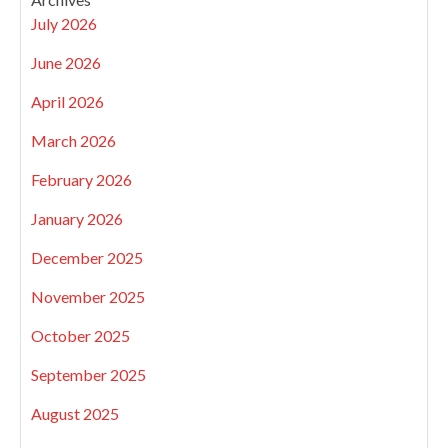
July 2026
June 2026
April 2026
March 2026
February 2026
January 2026
December 2025
November 2025
October 2025
September 2025
August 2025