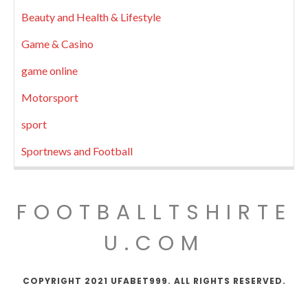
Beauty and Health & Lifestyle
Game & Casino
game online
Motorsport
sport
Sportnews and Football
FOOTBALLTSHIRTE
U.COM
COPYRIGHT 2021 UFABET999. ALL RIGHTS RESERVED.