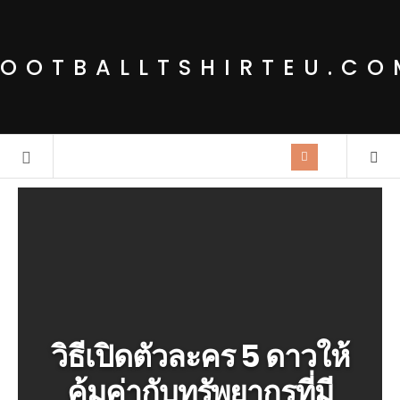
FOOTBALLTSHIRTEU.CO
วิธีเปิดตัวละคร 5 ดาวให้
คุ้มค่ากับทรัพยากรที่มี