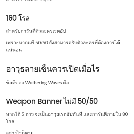
160 โรล
สำหรับการันตีตัวละครเรตอัป
เพราะหากแพ้ 50/50 ยังสามารถรับตัวละครที่ต้องการได้
แน่นอน
อาวุธลายเซ็นควรเปิดเมื่อไร
ข้อดีของ Wuthering Waves คือ
Weapon Banner ไม่มี 50/50
หากได้ 5 ดาว จะเป็นอาวุธเรตอัปทันที และการันตีภายใน 80
โรล
อย่างไรก็ตาม