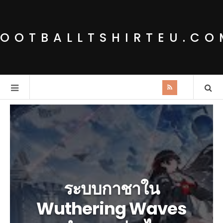
FOOTBALLTSHIRTEU.CO
ระบบกาชาใน
Wuthering Waves