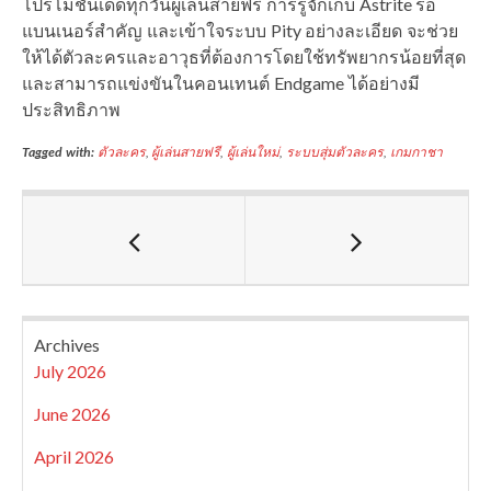
โปรโมชั่นเด็ดทุกวันผู้เล่นสายฟรี การรู้จักเก็บ Astrite รอ
แบนเนอร์สำคัญ และเข้าใจระบบ Pity อย่างละเอียด จะช่วย
ให้ได้ตัวละครและอาวุธที่ต้องการโดยใช้ทรัพยากรน้อยที่สุด
และสามารถแข่งขันในคอนเทนต์ Endgame ได้อย่างมี
ประสิทธิภาพ
Tagged with:
ตัวละคร
,
ผู้เล่นสายฟรี
,
ผู้เล่นใหม่
,
ระบบสุ่มตัวละคร
,
เกมกาชา
Archives
July 2026
June 2026
April 2026