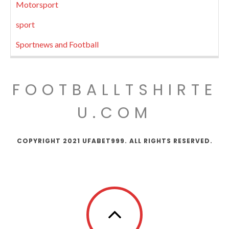
Motorsport
sport
Sportnews and Football
FOOTBALLTSHIRTE
U.COM
COPYRIGHT 2021 UFABET999. ALL RIGHTS RESERVED.