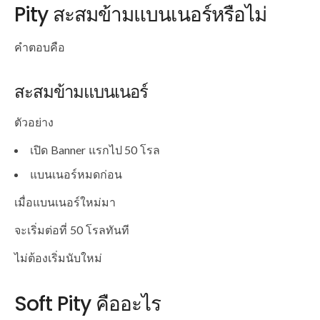
Pity สะสมข้ามแบนเนอร์หรือไม่
คำตอบคือ
สะสมข้ามแบนเนอร์
ตัวอย่าง
เปิด Banner แรกไป 50 โรล
แบนเนอร์หมดก่อน
เมื่อแบนเนอร์ใหม่มา
จะเริ่มต่อที่ 50 โรลทันที
ไม่ต้องเริ่มนับใหม่
Soft Pity คืออะไร