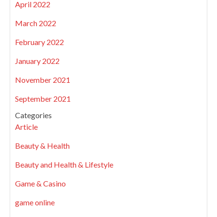
April 2022
March 2022
February 2022
January 2022
November 2021
September 2021
Categories
Article
Beauty & Health
Beauty and Health & Lifestyle
Game & Casino
game online