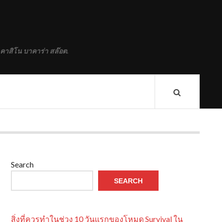
 คาสิโน บาคาร่า สล๊อต.
Search
SEARCH
สิ่งที่ควรทำในช่วง 10 วันแรกของโหมด Survival ใน