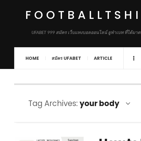
FOOTBALLTSH
UFABET 999 สมัคร เว็บแทงบอลออนไลน์ ยูฟ่าเบท ที่ได้มาต
HOME
สมัคร UFABET
ARTICLE
Tag Archives:
your body