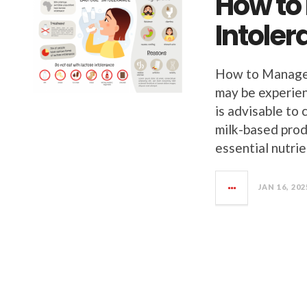
How to
Intole
How to Manage 
may be experien
is advisable to 
milk-based produ
essential nutrie
JAN 16, 202