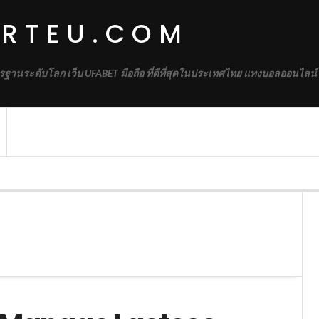
IRTEU.COM
รฐานระดับโลก เว็บ UFABET มือถือ ที่ดีที่สุดในประเทศไทย แทงบอลออนไลน์