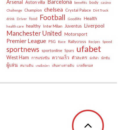
Barcelona
Arsenal
Aston villa
body
benefits
casino
chelsea
Crystal Palace
Champion
Challenge
Dirt Track
Football
Health
food
drink
Driver
Goodlife
Liverpool
healthy
Juventus
Inter Milan
health care
Manchester United
Motorsport
Premier League
Rallycross
PSG
Race
Speed
Recipes
ufabet
sportnews
sportonline
Spurs
West Ham
ความเร็ว
ตัวละคร
การแข่งขัน
นักขับ
นักกีฬา
ผู้เล่น
สนามดิน
เส้นทางสายดิบ
แรลลีครอส
เกมยิงปลา