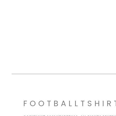
FOOTBALLTSHIR