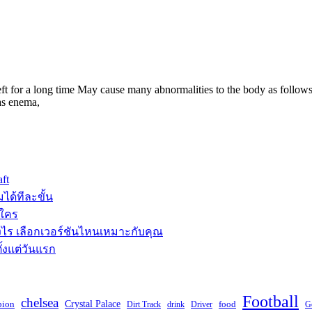
left for a long time May cause many abnormalities to the body as follo
 as enema,
ft
ได้ทีละขั้น
บใคร
่างไร เลือกเวอร์ชันไหนเหมาะกับคุณ
ตั้งแต่วันแรก
Football
chelsea
ion
Crystal Palace
food
Dirt Track
drink
Driver
G