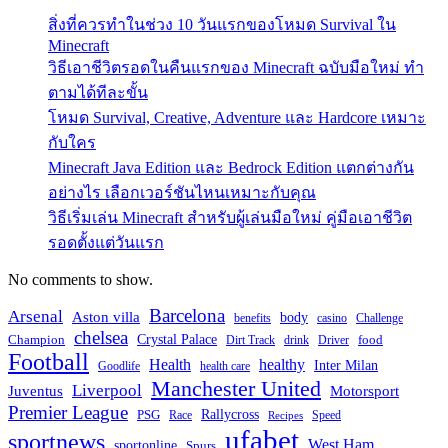
สิ่งที่ควรทำในช่วง 10 วันแรกของโหมด Survival ใน
Minecraft
วิธีเอาชีวิตรอดในคืนแรกของ Minecraft ฉบับมือใหม่ ทำ
ตามได้ทีละขั้น
โหมด Survival, Creative, Adventure และ Hardcore เหมาะ
กับใคร
Minecraft Java Edition และ Bedrock Edition แตกต่างกัน
อย่างไร เลือกเวอร์ชันไหนเหมาะกับคุณ
วิธีเริ่มเล่น Minecraft สำหรับผู้เล่นมือใหม่ คู่มือเอาชีวิต
รอดตั้งแต่วันแรก
No comments to show.
Barcelona
Arsenal
Aston villa
body
benefits
casino
Challenge
chelsea
Champion
Crystal Palace
food
Dirt Track
drink
Driver
Football
Health
healthy
Inter Milan
Goodlife
health care
Manchester United
Liverpool
Juventus
Motorsport
Premier League
PSG
Rallycross
Race
Speed
Recipes
ufabet
sportnews
West Ham
sportonline
Spurs