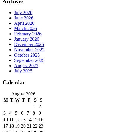
Archives
July 2026
June 2026
April 2026
March 2026
February 2026
January 2026
December 2025
November 2025
October 2025
September 2025
August 2025
July 2025
Calendar
August 2026
M
T
W
T
F
S
S
1
2
3
4
5
6
7
8
9
10
11
12
13
14
15
16
17
18
19
20
21
22
23