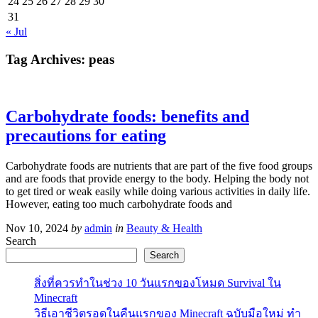
24
25
26
27
28
29
30
31
« Jul
Tag Archives:
peas
Carbohydrate foods: benefits and
precautions for eating
Carbohydrate foods are nutrients that are part of the five food groups
and are foods that provide energy to the body. Helping the body not
to get tired or weak easily while doing various activities in daily life.
However, eating too much carbohydrate foods and
Nov 10, 2024
by
admin
in
Beauty & Health
Search
Search
สิ่งที่ควรทำในช่วง 10 วันแรกของโหมด Survival ใน
Minecraft
วิธีเอาชีวิตรอดในคืนแรกของ Minecraft ฉบับมือใหม่ ทำ