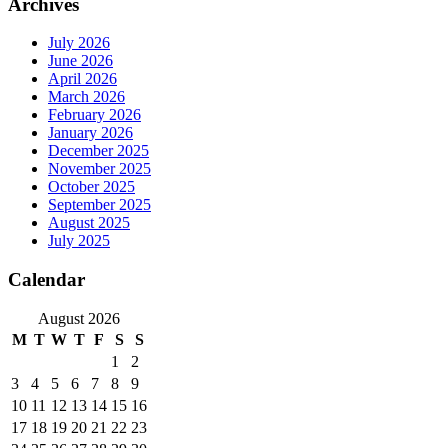
Archives
July 2026
June 2026
April 2026
March 2026
February 2026
January 2026
December 2025
November 2025
October 2025
September 2025
August 2025
July 2025
Calendar
August 2026
M
T
W
T
F
S
S
1
2
3
4
5
6
7
8
9
10
11
12
13
14
15
16
17
18
19
20
21
22
23