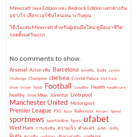
Minecraft Java Edition และ Bedrock Edition แตกต่างกัน
อย่างไร เลือกเวอร์ชันไหนเหมาะกับคุณ
วิธีเริ่มเล่น Minecraft สำหรับผู้เล่นมือใหม่ คู่มือเอาชีวิต
รอดตั้งแต่วันแรก
No comments to show.
Barcelona
Arsenal
Aston villa
body
benefits
casino
chelsea
Crystal Palace
Champion
Challenge
Dirt Track
Football
Health
food
drink
Driver
Goodlife
health care
Liverpool
healthy
Juventus
Inter Milan
Manchester United
Motorsport
Premier League
Rallycross
PSG
Race
Speed
Recipes
ufabet
sportnews
sportonline
Spurs
West Ham
ความเร็ว
ตัวละคร
การแข่งขัน
นักขับ
นักกีฬา
ผู้เล่น
สนามดิน
เส้นทางสายดิบ
แรลลีครอส
เกมยิงปลา