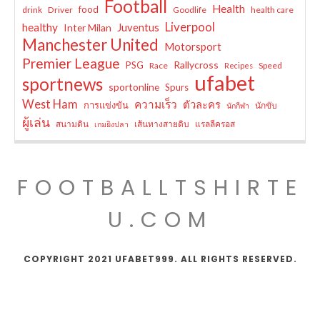
Football
Health
food
drink
Driver
Goodlife
health care
Liverpool
healthy
Juventus
Inter Milan
Manchester United
Motorsport
Premier League
Rallycross
PSG
Race
Speed
Recipes
ufabet
sportnews
sportonline
Spurs
West Ham
ความเร็ว
ตัวละคร
การแข่งขัน
นักขับ
นักกีฬา
ผู้เล่น
สนามดิน
เส้นทางสายดิบ
แรลลีครอส
เกมยิงปลา
FOOTBALLTSHIRTE
U.COM
COPYRIGHT 2021 UFABET999. ALL RIGHTS RESERVED.