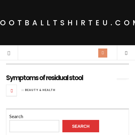
FOOTBALLTSHIRTEU.CO
Tag Archives:
Nausea
Symptoms of residual stool
in
BEAUTY & HEALTH
Search
SEARCH